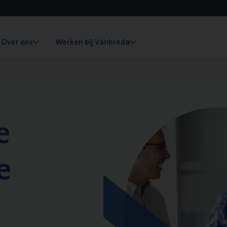
Over ons
Werken bij Vanbreda
e
e