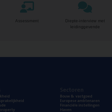
Assessment
Diepte-interview met
leidinggevende
s
Sec­to­ren
jk­heid
Bouw
&
vastgoed
pra­ke­lijk­heid
Euro­pe­se ambtenaren
ude
Finan­ci­ë­le instellingen
l property
Haven