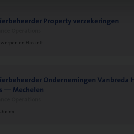
ier­be­heer­der Pro­per­ty verzekeringen
ance Operations
werpen en Hasselt
ier­be­heer­der Onder­ne­min­gen Van­b­re­da 
s — Mechelen
ance Operations
chelen