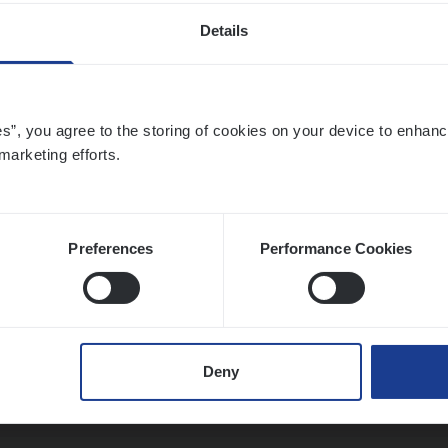
Details
­ness Mana­ger Mari­ne Cargo
es”, you agree to the storing of cookies on your device to enhanc
le Management, Sales Management
marketing efforts.
twerpen
Preferences
Performance Cookies
t Exe­cu­ti­ve Marine
ance Operations
Deny
twerpen