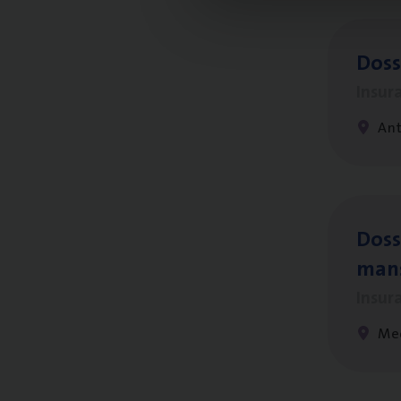
Dos­s
Insur
Ant
Dos­s
man
Insur
Me