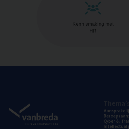
Kennismaking met
HR
The­ma’
Aan­spra­ke­li
Beroeps­aan­s
Cyber
&
fra
Intel­lec­tu­a