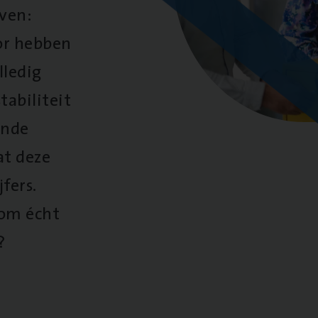
oven:
oor hebben
lledig
tabiliteit
ende
at deze
fers.
 om écht
?