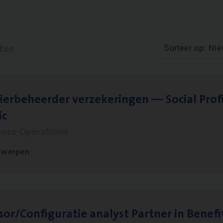
aten
Sorteer op: Ni
ier­be­heer­der ver­ze­ke­rin­gen — Soci­al Pro­f
ic
ance Operations
twerpen
sor/​Configuratie ana­lyst Part­ner in Benefi