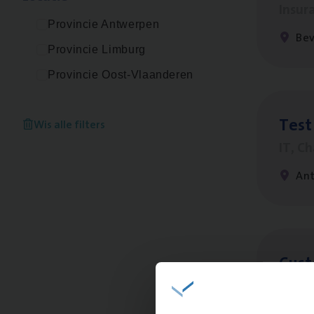
Insur
Provincie Antwerpen
Be
Provincie Limburg
Provincie Oost-Vlaanderen
Test
Wis alle filters
IT, C
An
Cus­
Custo
An