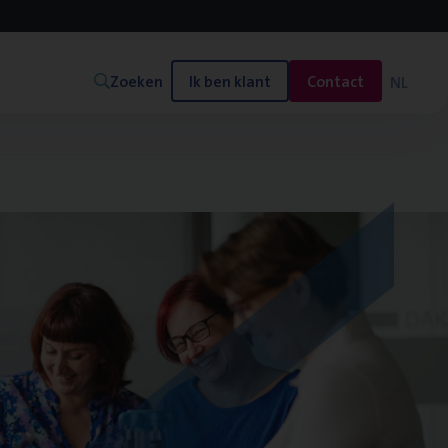
Zoeken
Ik ben klant
Contact
NL