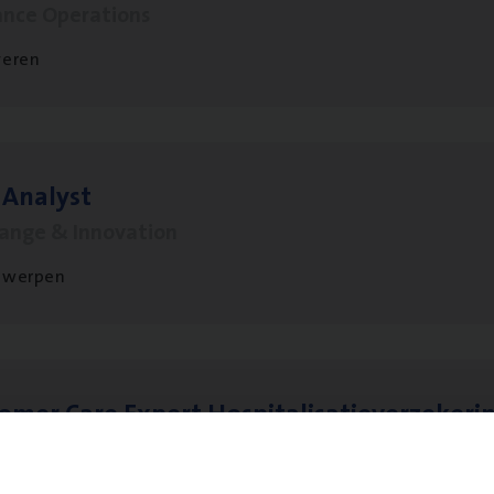
ance Operations
veren
 Ana­lyst
hange & Innovation
twerpen
to­mer Care Expert Hospitalisatieverzekeri
mer Services
twerpen