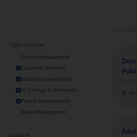
11 result
Type func­tie
Claims Management
Dos­s
Publ
Customer Services
Insur
Insurance Operations
IT, Change & Innovation
An
People Management
Sales Management
Advi
Loca­tie