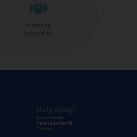
Aanbod en
onboarding
Hulp nodig?
Klan­ten­zo­ne
Van­b­re­da Health
Con­tact