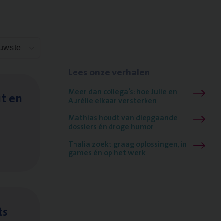
euwste
Lees onze verhalen
Meer dan collega’s: hoe Julie en
it en
Aurélie elkaar versterken
Mathias houdt van diepgaande
dossiers én droge humor
Thalia zoekt graag oplossingen, in
games én op het werk
ts