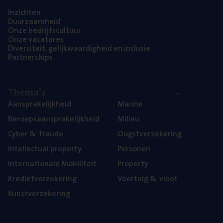
Inzich­ten
Duur­zaam­heid
Onze bedrijfs­cul­tuur
Onze vaca­tu­res
Diver­si­teit, gelijk­waar­dig­heid en inclusie
Part­ner­ships
The­ma’s
Aan­spra­ke­lijk­heid
Mari­ne
Beroeps­aan­spra­ke­lijk­heid
Mili­eu
Cyber
&
fraude
Oogst­ver­ze­ke­ring
Intel­lec­tu­al property
Per­so­nen
Inter­na­ti­o­na­le Mobiliteit
Pro­per­ty
Kre­diet­ver­ze­ke­ring
Voer­tuig
&
vloot
Kunst­ver­ze­ke­ring