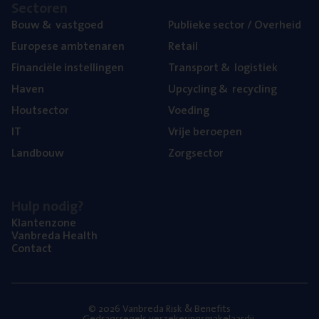
Sec­to­ren
Bouw
&
vastgoed
Publie­ke sec­tor / Overheid
Euro­pe­se ambtenaren
Retail
Finan­ci­ë­le instellingen
Trans­port
&
logistiek
Haven
Upcy­cling
&
recycling
Hout­sec­tor
Voe­ding
IT
Vrije beroe­pen
Land­bouw
Zorg­sec­tor
Hulp nodig?
Klan­ten­zo­ne
Van­b­re­da Health
Con­tact
© 2026 Vanbreda Risk & Benefits
Gedragsregels verzekeringsmakelaardij