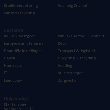
Kre­diet­ver­ze­ke­ring
Voer­tuig
&
vloot
Kunst­ver­ze­ke­ring
Sec­to­ren
Bouw
&
vastgoed
Publie­ke sec­tor / Overheid
Euro­pe­se ambtenaren
Retail
Finan­ci­ë­le instellingen
Trans­port
&
logistiek
Haven
Upcy­cling
&
recycling
Hout­sec­tor
Voe­ding
IT
Vrije beroe­pen
Land­bouw
Zorg­sec­tor
Hulp nodig?
Klan­ten­zo­ne
Van­b­re­da Health