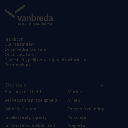
Inzich­ten
Duur­zaam­heid
Onze bedrijfs­cul­tuur
Onze vaca­tu­res
Diver­si­teit, gelijk­waar­dig­heid en inclusie
Part­ner­ships
The­ma’s
Aan­spra­ke­lijk­heid
Mari­ne
Beroeps­aan­spra­ke­lijk­heid
Mili­eu
Cyber
&
fraude
Oogst­ver­ze­ke­ring
Intel­lec­tu­al property
Per­so­nen
Inter­na­ti­o­na­le Mobiliteit
Pro­per­ty