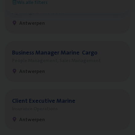
Wis alle filters
Test Ana­lyst
IT, Change & Innovation
Antwerpen
Busi­ness Mana­ger Mari­ne Cargo
People Management, Sales Management
Antwerpen
Client Exe­cu­ti­ve Marine
Insurance Operations
Antwerpen