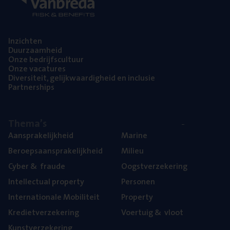
Inzich­ten
Duur­zaam­heid
Onze bedrijfs­cul­tuur
Onze vaca­tu­res
Diver­si­teit, gelijk­waar­dig­heid en inclusie
Part­ner­ships
The­ma’s
Aan­spra­ke­lijk­heid
Mari­ne
Beroeps­aan­spra­ke­lijk­heid
Mili­eu
Cyber
&
fraude
Oogst­ver­ze­ke­ring
Intel­lec­tu­al property
Per­so­nen
Inter­na­ti­o­na­le Mobiliteit
Pro­per­ty
Kre­diet­ver­ze­ke­ring
Voer­tuig
&
vloot
Kunst­ver­ze­ke­ring