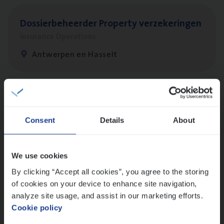
Dos­sier­be­heer­der Pro­per­ty verzekeringen
Insurance Operations
Antwerpen en Hasselt
Dos­sier­be­heer­der Onder­ne­min­gen Van­b­
re­da Huys­mans — Mechelen
Consent
Details
About
Insurance Operations
Mechelen
We use cookies
By clicking “Accept all cookies”, you agree to the storing
of cookies on your device to enhance site navigation,
(Agi­le)
IT
Pro­ject Manager
analyze site usage, and assist in our marketing efforts.
Cookie policy
IT, Change & Innovation