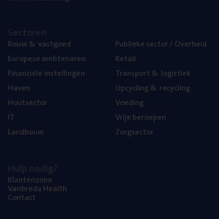
Sec­to­ren
Bouw
&
vastgoed
Publie­ke sec­tor / Overheid
Euro­pe­se ambtenaren
Retail
Finan­ci­ë­le instellingen
Trans­port
&
logistiek
Haven
Upcy­cling
&
recycling
Hout­sec­tor
Voe­ding
IT
Vrije beroe­pen
Land­bouw
Zorg­sec­tor
Hulp nodig?
Klan­ten­zo­ne
Van­b­re­da Health
Con­tact