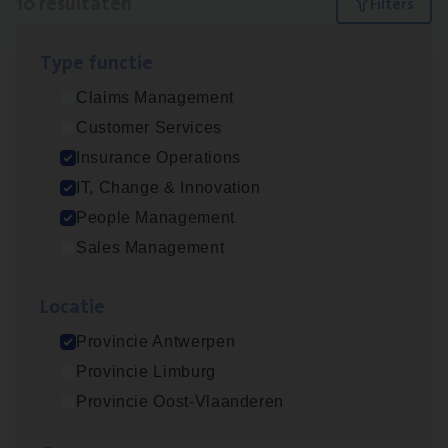
10 resultaten
Filters
Type func­tie
Dos­sier­be­heer­der ver­ze­ke­rin­gen — Soci­al
Claims Management
Pro­fit en Public
Customer Services
Insurance Operations
Insurance Operations
Antwerpen
IT, Change & Innovation
People Management
Sales Management
Advisor/​Configuratie ana­lyst Part­ner in
Benefits
Loca­tie
Insurance Operations
Provincie Antwerpen
Beveren
Provincie Limburg
Provincie Oost-Vlaanderen