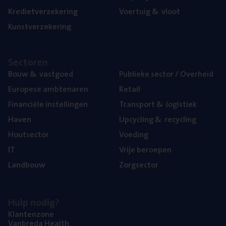
Kre­diet­ver­ze­ke­ring
Voer­tuig
&
vloot
Kunst­ver­ze­ke­ring
Sec­to­ren
Bouw
&
vastgoed
Publie­ke sec­tor / Overheid
Euro­pe­se ambtenaren
Retail
Finan­ci­ë­le instellingen
Trans­port
&
logistiek
Haven
Upcy­cling
&
recycling
Hout­sec­tor
Voe­ding
IT
Vrije beroe­pen
Land­bouw
Zorg­sec­tor
Hulp nodig?
Klan­ten­zo­ne
Van­b­re­da Health