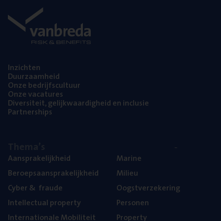
Inzich­ten
Duur­zaam­heid
Onze bedrijfs­cul­tuur
Onze vaca­tu­res
Diver­si­teit, gelijk­waar­dig­heid en inclusie
Part­ner­ships
The­ma’s
Aan­spra­ke­lijk­heid
Mari­ne
Beroeps­aan­spra­ke­lijk­heid
Mili­eu
Cyber
&
fraude
Oogst­ver­ze­ke­ring
Intel­lec­tu­al property
Per­so­nen
Inter­na­ti­o­na­le Mobiliteit
Pro­per­ty