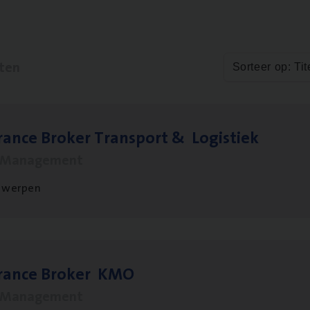
aten
Sorteer op: Tit
ran­ce Bro­ker Trans­port
&
Logistiek
s Management
twerpen
­ran­ce Bro­ker
KMO
s Management