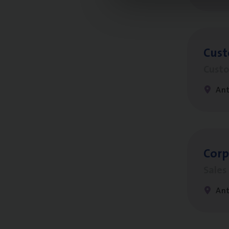
Cus­
Custo
An
Cor­p
Sale
An