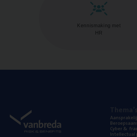
Kennismaking met
HR
The­ma’
Aan­spra­ke­li
Beroeps­aan­s
Cyber
&
fra
Intel­lec­tu­a