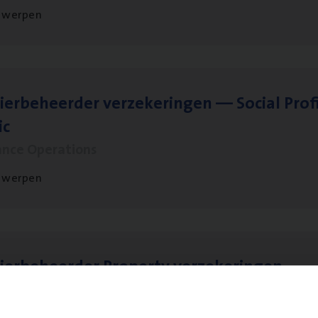
twerpen
ier­be­heer­der ver­ze­ke­rin­gen — Soci­al Pro­f
ic
ance Operations
twerpen
ier­be­heer­der Pro­per­ty verzekeringen
ance Operations
werpen en Hasselt