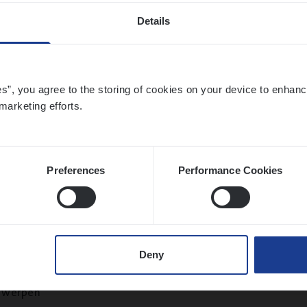
Details
ier­be­heer­der Onder­ne­min­gen Van­b­re­da 
es”, you agree to the storing of cookies on your device to enhanc
s — Mechelen
marketing efforts.
ance Operations
chelen
Preferences
Performance Cookies
sier­be­heer­der Gewaar­borgd Inkomen
Deny
ance Operations
twerpen