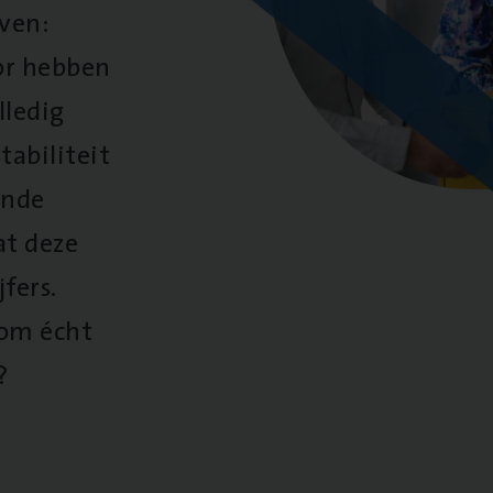
oven:
oor hebben
lledig
tabiliteit
ende
at deze
fers.
 om écht
?