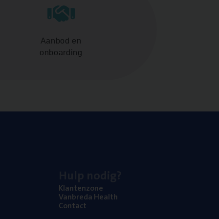
Aanbod en
onboarding
Hulp nodig?
Klan­ten­zo­ne
Van­b­re­da Health
Con­tact