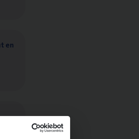
it en