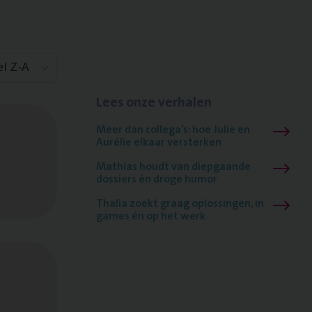
el Z-A
Lees onze verhalen
Meer dan collega’s: hoe Julie en
Aurélie elkaar versterken
Mathias houdt van diepgaande
dossiers én droge humor
Thalia zoekt graag oplossingen, in
games én op het werk