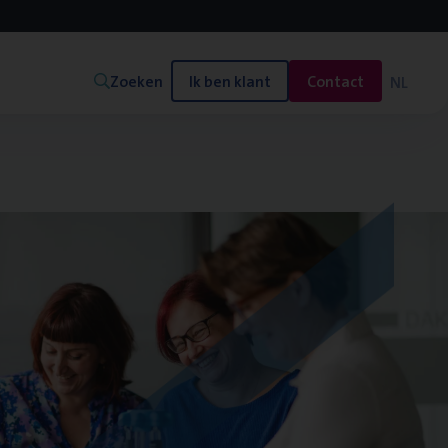
Zoeken
Ik ben klant
Contact
NL