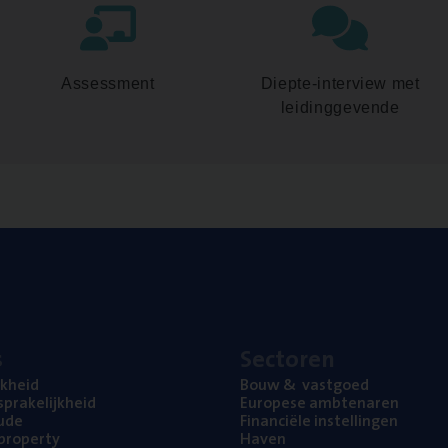
Assessment
Diepte-interview met
leidinggevende
s
Sec­to­ren
jk­heid
Bouw
&
vastgoed
pra­ke­lijk­heid
Euro­pe­se ambtenaren
ude
Finan­ci­ë­le instellingen
l property
Haven