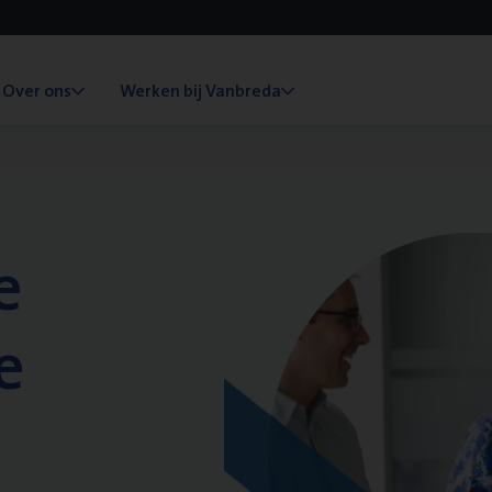
Over ons
Werken bij Vanbreda
e
e