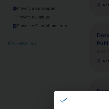
An
Provincie Antwerpen
Provincie Limburg
Provincie Oost-Vlaanderen
Dos­s
Publ
Wis alle filters
Insur
An
Dos­s
Insur
Ant