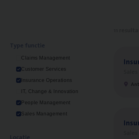
11 result
Type func­tie
Claims Management
Insu­
Customer Services
Sale
Insurance Operations
An
IT, Change & Innovation
People Management
Sales Management
Insu
Sale
Loca­tie