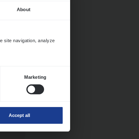
About
Huys­
e site navigation, analyze
Marketing
Accept all