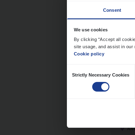
Consent
We use cookies
Dos­s
By clicking “Accept all cooki
man
site usage, and assist in our 
Cookie policy
Insur
Me
Consent
Strictly Necessary Cookies
Selection
Dos­
Insur
An