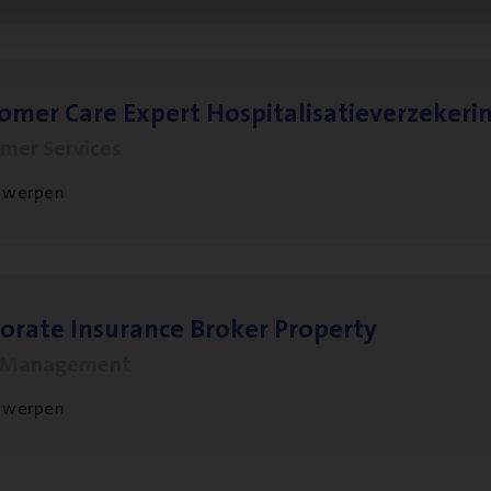
to­mer Care Expert Hospitalisatieverzekeri
mer Services
twerpen
o­ra­te Insu­ran­ce Bro­ker Property
s Management
twerpen