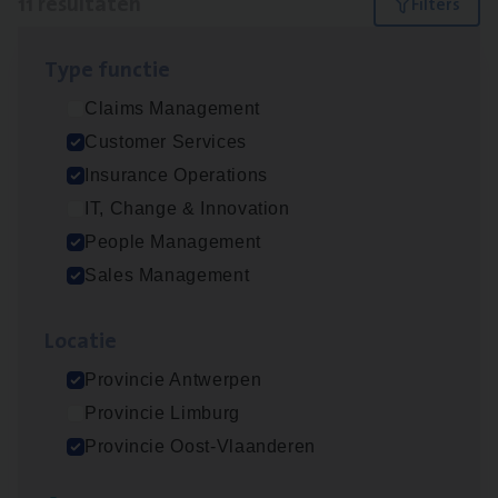
11 resultaten
Filters
Type func­tie
Insu­ran­ce Bro­ker Trans­port
&
Logistiek
Claims Management
Sales Management
Customer Services
Antwerpen
Insurance Operations
IT, Change & Innovation
People Management
Dos­sier­be­heer­der Gewaar­borgd Inkomen
Sales Management
Insurance Operations
Loca­tie
Antwerpen
Provincie Antwerpen
Provincie Limburg
Dos­sier­be­heer­der Onder­ne­min­gen Van­b­
Provincie Oost-Vlaanderen
re­da Huys­mans — Mechelen