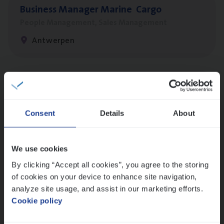
Busi­ness Mana­ger Mari­ne Cargo
People Management, Sales Management
Antwerpen
Cor­po­ra­te Insu­ran­ce Bro­ker Property
Sales Management
Consent
Details
About
Antwerpen
We use cookies
By clicking “Accept all cookies”, you agree to the storing
Cus­to­mer Care Expert
of cookies on your device to enhance site navigation,
Hospitalisatieverzekeringen
analyze site usage, and assist in our marketing efforts.
Customer Services
Cookie policy
Antwerpen