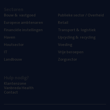
Sec­to­ren
Bouw
&
vastgoed
Publie­ke sec­tor / Overheid
Euro­pe­se ambtenaren
Retail
Finan­ci­ë­le instellingen
Trans­port
&
logistiek
Haven
Upcy­cling
&
recycling
Hout­sec­tor
Voe­ding
IT
Vrije beroe­pen
Land­bouw
Zorg­sec­tor
Hulp nodig?
Klan­ten­zo­ne
Van­b­re­da Health
Con­tact