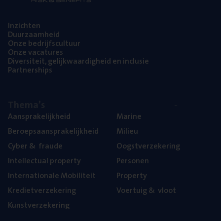
Inzich­ten
Duur­zaam­heid
Onze bedrijfs­cul­tuur
Onze vaca­tu­res
Diver­si­teit, gelijk­waar­dig­heid en inclusie
Part­ner­ships
The­ma’s
Aan­spra­ke­lijk­heid
Mari­ne
Beroeps­aan­spra­ke­lijk­heid
Mili­eu
Cyber
&
fraude
Oogst­ver­ze­ke­ring
Intel­lec­tu­al property
Per­so­nen
Inter­na­ti­o­na­le Mobiliteit
Pro­per­ty
Kre­diet­ver­ze­ke­ring
Voer­tuig
&
vloot
Kunst­ver­ze­ke­ring