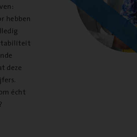
oven:
oor hebben
lledig
tabiliteit
ende
at deze
fers.
 om écht
?