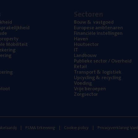
s
Sec­to­ren
jk­heid
Bouw
&
vastgoed
pra­ke­lijk­heid
Euro­pe­se ambtenaren
ude
Finan­ci­ë­le instellingen
l property
Haven
na­le Mobiliteit
Hout­sec­tor
e­ke­ring
IT
e­ring
Land­bouw
Publie­ke sec­tor / Overheid
Retail
ke­ring
Trans­port
&
logistiek
Upcy­cling
&
recycling
Voe­ding
loot
Vrije beroe­pen
Zorg­sec­tor
kelaardij
FSMA Erkenning
Cookie policy
Privacyverklaring Va