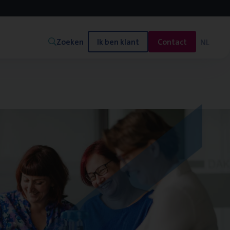
Zoeken
Ik ben klant
Contact
NL