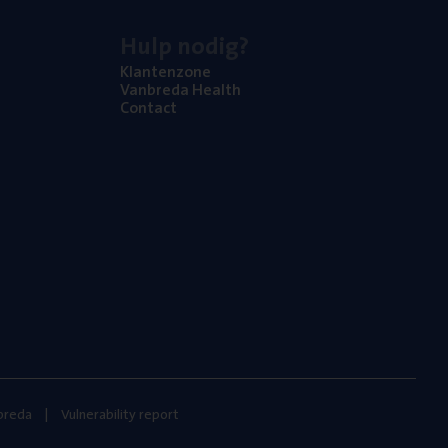
Hulp nodig?
Klan­ten­zo­ne
Van­b­re­da Health
Con­tact
nbreda
Vulnerability report