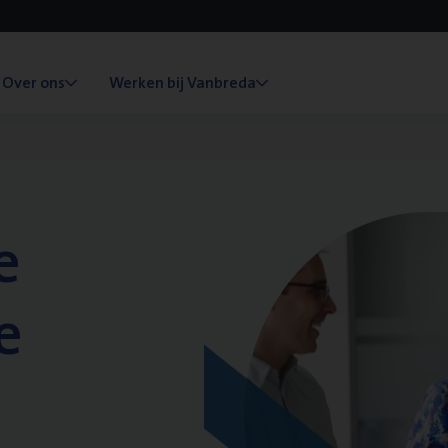
Over ons
Werken bij Vanbreda
e
e