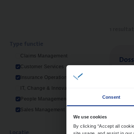
1 resulta
Type func­tie
Claims Management
Dos­s
Customer Services
Insur
Insurance Operations
Ant
IT, Change & Innovation
Consent
People Management
Sales Management
We use cookies
By clicking “Accept all cooki
Loca­tie
site usage, and assist in our 