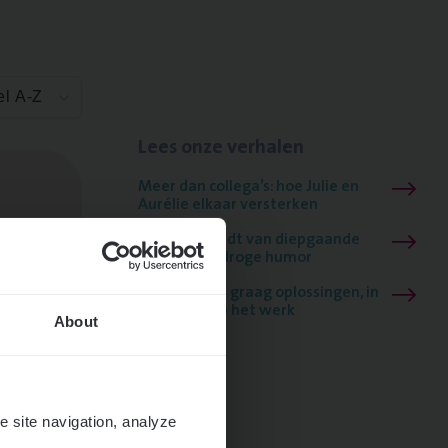
el A-Z
Lees onze verhalen
Meer dan collega’s: hoe Julie en
Aurélie elkaar versterken
Mathias houdt van diepgaande
dossiers én droge humor
Thalia zoekt graag oplossingen, in
games én op het werk
About
e site navigation, analyze