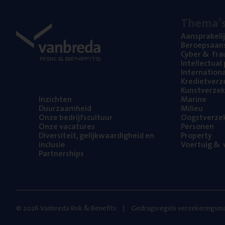
The­ma’
Aan­spra­ke­li
Beroeps­aan­s
Cyber
&
fra
Intel­lec­tu­a
Inter­na­ti­o­
Kre­diet­ver­z
Kunst­ver­ze­k
Inzich­ten
Mari­ne
Duur­zaam­heid
Mili­eu
Onze bedrijfs­cul­tuur
Oogst­ver­ze­
Onze vaca­tu­res
Per­so­nen
Diver­si­teit, gelijk­waar­dig­heid en
Pro­per­ty
inclusie
Voer­tuig
&
v
Part­ner­ships
© 2026 Vanbreda Risk & Benefits
Gedragsregels verzekeringsma