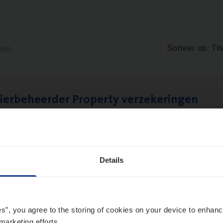
ten
Sorteer op: Tit
ier­be­heer­der Pro­per­ty verzekeringen
ance Operations
werpen en Hasselt
Details
es”, you agree to the storing of cookies on your device to enhanc
marketing efforts.