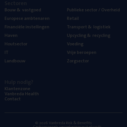
Sec­to­ren
Bouw
&
vastgoed
Publie­ke sec­tor / Overheid
Euro­pe­se ambtenaren
Retail
Finan­ci­ë­le instellingen
Trans­port
&
logistiek
Haven
Upcy­cling
&
recycling
Hout­sec­tor
Voe­ding
IT
Vrije beroe­pen
Land­bouw
Zorg­sec­tor
Hulp nodig?
Klan­ten­zo­ne
Van­b­re­da Health
Con­tact
© 2026 Vanbreda Risk & Benefits
Gedragsregels verzekeringsmakelaardij