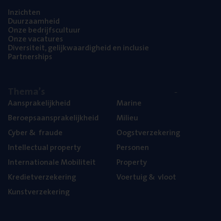
Inzich­ten
Duur­zaam­heid
Onze bedrijfs­cul­tuur
Onze vaca­tu­res
Diver­si­teit, gelijk­waar­dig­heid en inclusie
Part­ner­ships
The­ma’s
Aan­spra­ke­lijk­heid
Mari­ne
Beroeps­aan­spra­ke­lijk­heid
Mili­eu
Cyber
&
fraude
Oogst­ver­ze­ke­ring
Intel­lec­tu­al property
Per­so­nen
Inter­na­ti­o­na­le Mobiliteit
Pro­per­ty
Kre­diet­ver­ze­ke­ring
Voer­tuig
&
vloot
Kunst­ver­ze­ke­ring