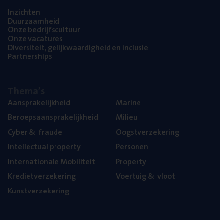
Inzich­ten
Duur­zaam­heid
Onze bedrijfs­cul­tuur
Onze vaca­tu­res
Diver­si­teit, gelijk­waar­dig­heid en inclusie
Part­ner­ships
The­ma’s
Aan­spra­ke­lijk­heid
Mari­ne
Beroeps­aan­spra­ke­lijk­heid
Mili­eu
Cyber
&
fraude
Oogst­ver­ze­ke­ring
Intel­lec­tu­al property
Per­so­nen
Inter­na­ti­o­na­le Mobiliteit
Pro­per­ty
Kre­diet­ver­ze­ke­ring
Voer­tuig
&
vloot
Kunst­ver­ze­ke­ring