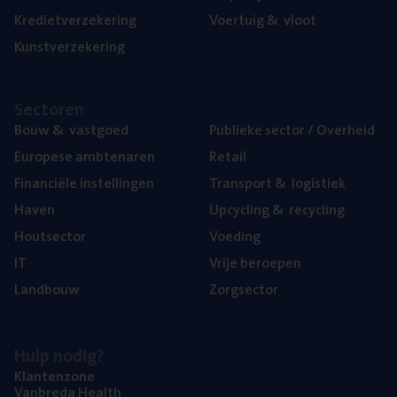
Kre­diet­ver­ze­ke­ring
Voer­tuig
&
vloot
Kunst­ver­ze­ke­ring
Sec­to­ren
Bouw
&
vastgoed
Publie­ke sec­tor / Overheid
Euro­pe­se ambtenaren
Retail
Finan­ci­ë­le instellingen
Trans­port
&
logistiek
Haven
Upcy­cling
&
recycling
Hout­sec­tor
Voe­ding
IT
Vrije beroe­pen
Land­bouw
Zorg­sec­tor
Hulp nodig?
Klan­ten­zo­ne
Van­b­re­da Health