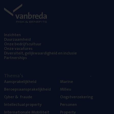
Inzich­ten
Duur­zaam­heid
Onze bedrijfs­cul­tuur
Onze vaca­tu­res
Diver­si­teit, gelijk­waar­dig­heid en inclusie
Part­ner­ships
The­ma’s
Aan­spra­ke­lijk­heid
Mari­ne
Beroeps­aan­spra­ke­lijk­heid
Mili­eu
Cyber
&
fraude
Oogst­ver­ze­ke­ring
Intel­lec­tu­al property
Per­so­nen
Inter­na­ti­o­na­le Mobiliteit
Pro­per­ty