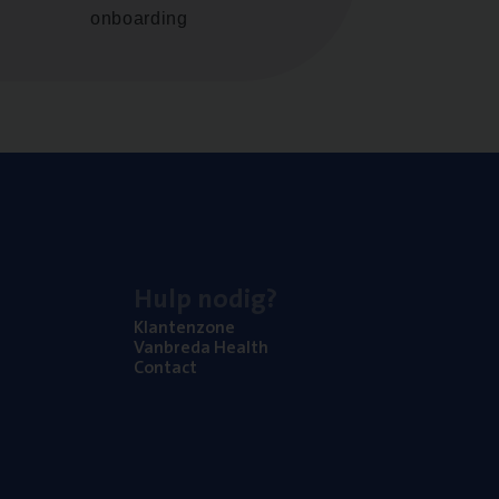
onboarding
Hulp nodig?
Klan­ten­zo­ne
Van­b­re­da Health
Con­tact