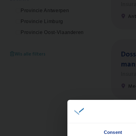
Insur
Provincie Antwerpen
Ant
Provincie Limburg
Provincie Oost-Vlaanderen
Dos­s
Wis alle filters
man
Insur
Me
Dos­
Insur
Consent