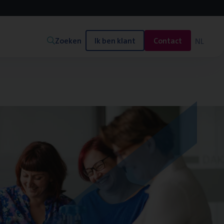
Zoeken
Ik ben klant
Contact
NL