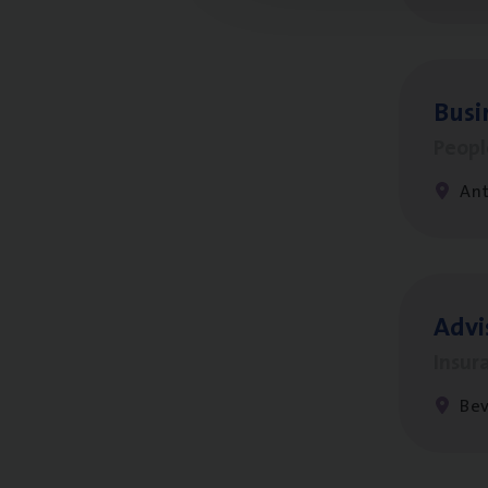
Busi
Peop
An
Advi
Insur
Be