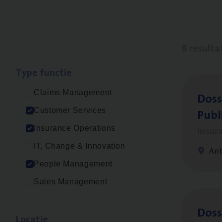
8 resulta
Type func­tie
Claims Management
Dos­s
Publ
Customer Services
Insur
Insurance Operations
IT, Change & Innovation
An
People Management
Sales Management
Dos­s
Loca­tie