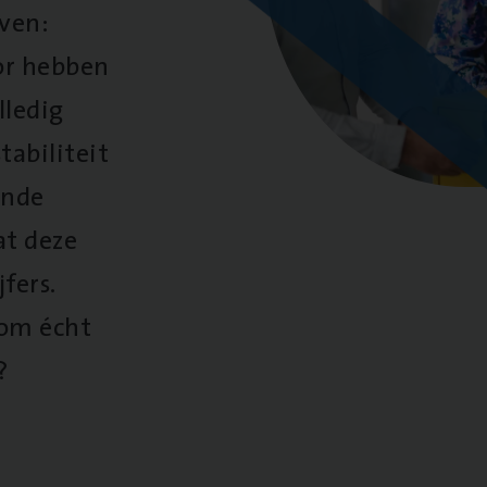
oven:
oor hebben
lledig
tabiliteit
ende
at deze
fers.
 om écht
?