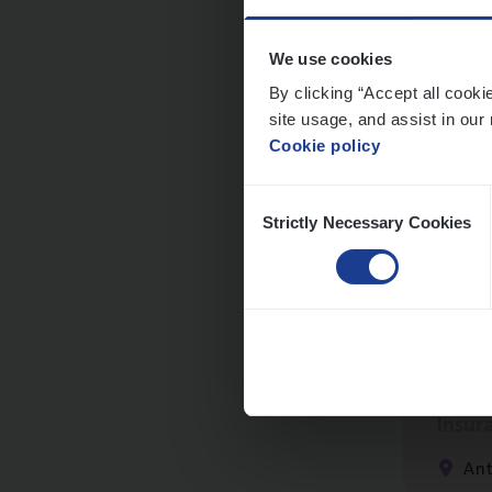
An
We use cookies
By clicking “Accept all cooki
site usage, and assist in our 
Cookie policy
Cus­
Consent
Custo
Strictly Necessary Cookies
Selection
An
Clien
Insur
An