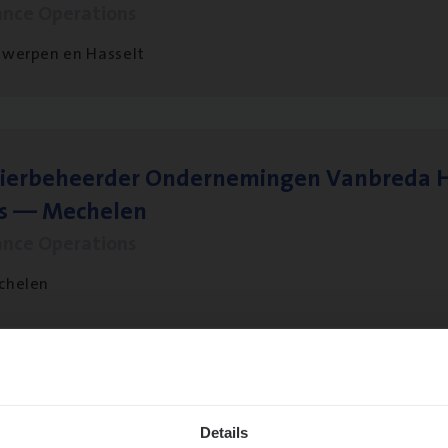
ance Operations
werpen en Hasselt
ier­be­heer­der Onder­ne­min­gen Van­b­re­da 
s — Mechelen
ance Operations
chelen
sier­be­heer­der Gewaar­borgd Inkomen
ance Operations
Details