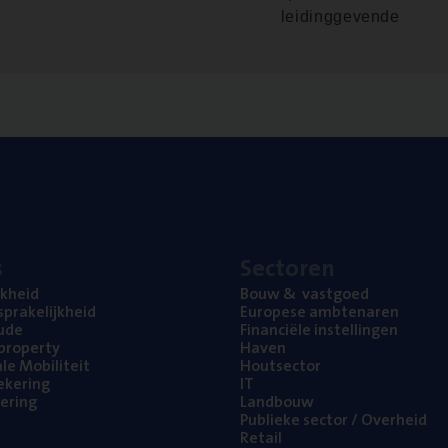
leidinggevende
s
Sec­to­ren
jk­heid
Bouw
&
vastgoed
pra­ke­lijk­heid
Euro­pe­se ambtenaren
ude
Finan­ci­ë­le instellingen
l property
Haven
na­le Mobiliteit
Hout­sec­tor
e­ke­ring
IT
e­ring
Land­bouw
Publie­ke sec­tor / Overheid
Retail