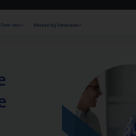
Over ons
Werken bij Vanbreda
e
e