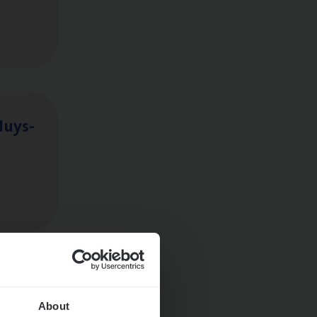
Huys­
About