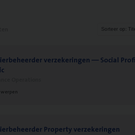
ten
Sorteer op: Tit
ier­be­heer­der ver­ze­ke­rin­gen — Soci­al Pro­f
ic
ance Operations
twerpen
ier­be­heer­der Pro­per­ty verzekeringen