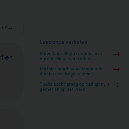
el Z-A
Lees onze verhalen
Meer dan collega’s: hoe Julie en
it en
Aurélie elkaar versterken
Mathias houdt van diepgaande
dossiers én droge humor
Thalia zoekt graag oplossingen, in
games én op het werk