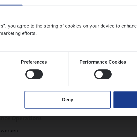
twerpen
es”, you agree to the storing of cookies on your device to enhanc
marketing efforts.
to­mer Care Expert Hospitalisatieverzekeri
mer Services
Preferences
Performance Cookies
twerpen
Deny
t Exe­cu­ti­ve Marine
ance Operations
twerpen