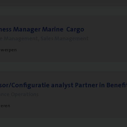
­ness Mana­ger Mari­ne Cargo
le Management, Sales Management
twerpen
sor/​Configuratie ana­lyst Part­ner in Benefi
ance Operations
veren