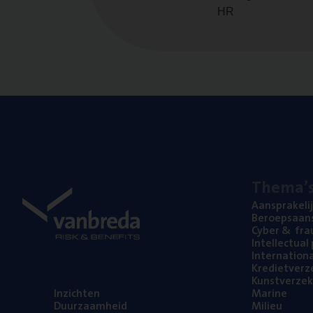
HR
The­ma’
Aan­spra­ke­li
Beroeps­aan­s
Cyber
&
fra
Intel­lec­tu­a
Inter­na­ti­o­
Kre­diet­ver­z
Kunst­ver­ze­k
Inzich­ten
Mari­ne
Duur­zaam­heid
Mili­eu