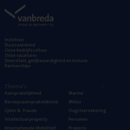
Inzich­ten
Duur­zaam­heid
Onze bedrijfs­cul­tuur
Onze vaca­tu­res
Diver­si­teit, gelijk­waar­dig­heid en inclusie
Part­ner­ships
The­ma’s
Aan­spra­ke­lijk­heid
Mari­ne
Beroeps­aan­spra­ke­lijk­heid
Mili­eu
Cyber
&
fraude
Oogst­ver­ze­ke­ring
Intel­lec­tu­al property
Per­so­nen
Inter­na­ti­o­na­le Mobiliteit
Pro­per­ty