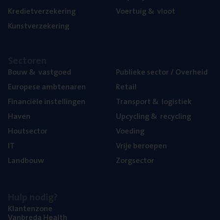
Kre­diet­ver­ze­ke­ring
Voer­tuig
&
vloot
Kunst­ver­ze­ke­ring
Sec­to­ren
Bouw
&
vastgoed
Publie­ke sec­tor / Overheid
Euro­pe­se ambtenaren
Retail
Finan­ci­ë­le instellingen
Trans­port
&
logistiek
Haven
Upcy­cling
&
recycling
Hout­sec­tor
Voe­ding
IT
Vrije beroe­pen
Land­bouw
Zorg­sec­tor
Hulp nodig?
Klan­ten­zo­ne
Van­b­re­da Health