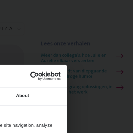
el Z-A
Lees onze verhalen
Meer dan collega’s: hoe Julie en
Aurélie elkaar versterken
Mathias houdt van diepgaande
dossiers én droge humor
Thalia zoekt graag oplossingen, in
games én op het werk
About
e site navigation, analyze