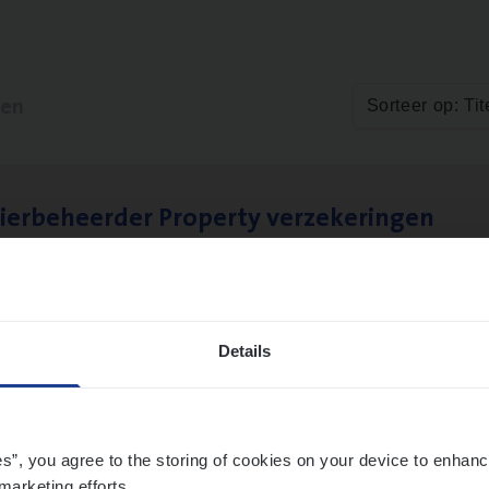
ten
Sorteer op: Tit
ier­be­heer­der Pro­per­ty verzekeringen
ance Operations
werpen en Hasselt
Details
es”, you agree to the storing of cookies on your device to enhanc
marketing efforts.