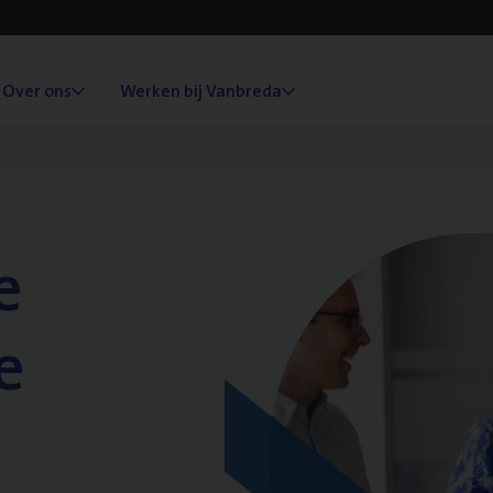
Over ons
Werken bij Vanbreda
e
e