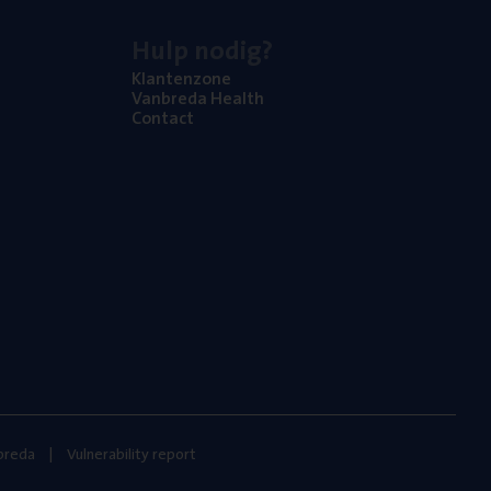
Hulp nodig?
Klan­ten­zo­ne
Van­b­re­da Health
Con­tact
nbreda
Vulnerability report