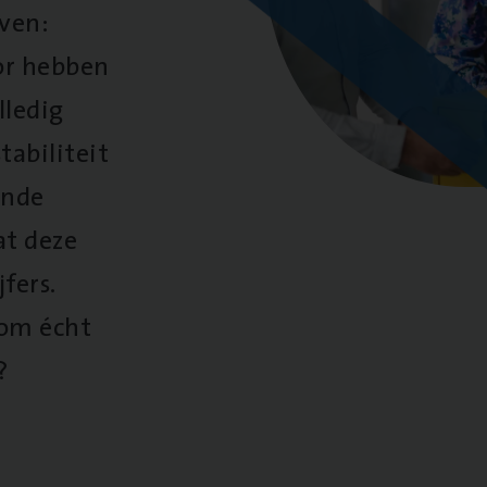
oven:
oor hebben
lledig
tabiliteit
ende
at deze
fers.
 om écht
?