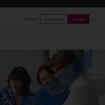
Zoeken
Ik ben klant
Contact
NL