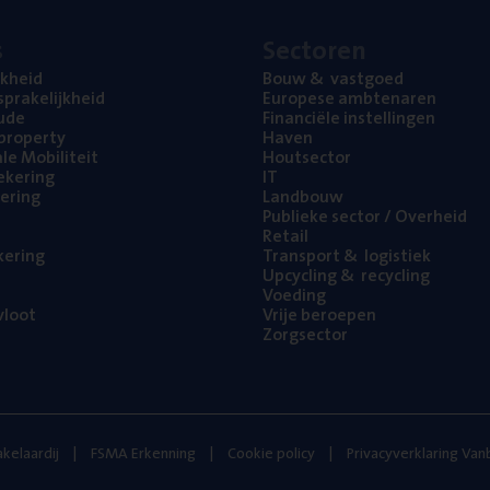
s
Sec­to­ren
jk­heid
Bouw
&
vastgoed
pra­ke­lijk­heid
Euro­pe­se ambtenaren
ude
Finan­ci­ë­le instellingen
l property
Haven
na­le Mobiliteit
Hout­sec­tor
e­ke­ring
IT
e­ring
Land­bouw
Publie­ke sec­tor / Overheid
Retail
ke­ring
Trans­port
&
logistiek
Upcy­cling
&
recycling
Voe­ding
loot
Vrije beroe­pen
Zorg­sec­tor
kelaardij
FSMA Erkenning
Cookie policy
Privacyverklaring Va