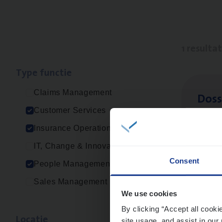
1 resulta
Type func­tie
Claims Management
Dos­s
Customer Services
Insur
Insurance Operations
Ant
IT, Change & Innovation
Consent
People Management
Sales Management
We use cookies
By clicking “Accept all cooki
Loca­tie
site usage, and assist in our 