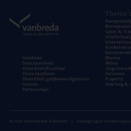
The­ma’
Aan­spra­ke­li
Beroeps­aan­s
Cyber
&
fra
Intel­lec­tu­a
Inter­na­ti­o­
Kre­diet­ver­z
Kunst­ver­ze­k
Inzich­ten
Mari­ne
Duur­zaam­heid
Mili­eu
Onze bedrijfs­cul­tuur
Oogst­ver­ze­
Onze vaca­tu­res
Per­so­nen
Diver­si­teit, gelijk­waar­dig­heid en
Pro­per­ty
inclusie
Voer­tuig
&
v
Part­ner­ships
© 2026 Vanbreda Risk & Benefits
Gedragsregels verzekeringsma