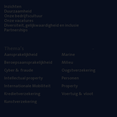
Inzich­ten
Duur­zaam­heid
Onze bedrijfs­cul­tuur
Onze vaca­tu­res
Diver­si­teit, gelijk­waar­dig­heid en inclusie
Part­ner­ships
The­ma’s
Aan­spra­ke­lijk­heid
Mari­ne
Beroeps­aan­spra­ke­lijk­heid
Mili­eu
Cyber
&
fraude
Oogst­ver­ze­ke­ring
Intel­lec­tu­al property
Per­so­nen
Inter­na­ti­o­na­le Mobiliteit
Pro­per­ty
Kre­diet­ver­ze­ke­ring
Voer­tuig
&
vloot
Kunst­ver­ze­ke­ring