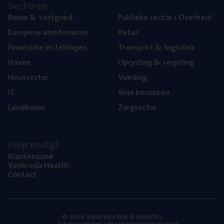
Sec­to­ren
Bouw
&
vastgoed
Publie­ke sec­tor / Overheid
Euro­pe­se ambtenaren
Retail
Finan­ci­ë­le instellingen
Trans­port
&
logistiek
Haven
Upcy­cling
&
recycling
Hout­sec­tor
Voe­ding
IT
Vrije beroe­pen
Land­bouw
Zorg­sec­tor
Hulp nodig?
Klan­ten­zo­ne
Van­b­re­da Health
Con­tact
© 2026 Vanbreda Risk & Benefits
Gedragsregels verzekeringsmakelaardij