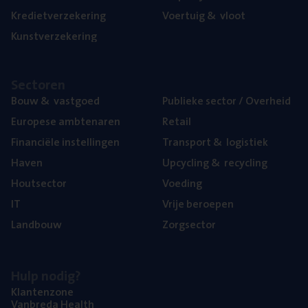
Kre­diet­ver­ze­ke­ring
Voer­tuig
&
vloot
Kunst­ver­ze­ke­ring
Sec­to­ren
Bouw
&
vastgoed
Publie­ke sec­tor / Overheid
Euro­pe­se ambtenaren
Retail
Finan­ci­ë­le instellingen
Trans­port
&
logistiek
Haven
Upcy­cling
&
recycling
Hout­sec­tor
Voe­ding
IT
Vrije beroe­pen
Land­bouw
Zorg­sec­tor
Hulp nodig?
Klan­ten­zo­ne
Van­b­re­da Health