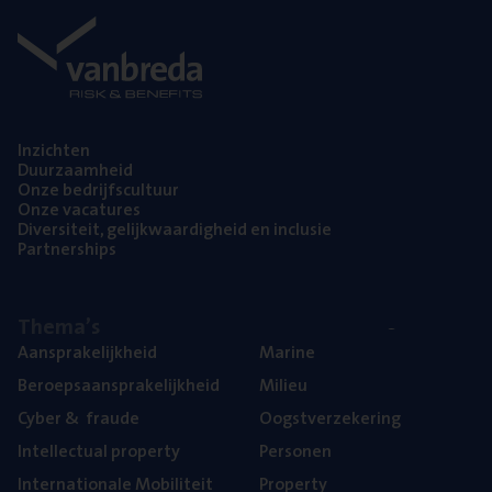
Inzich­ten
Duur­zaam­heid
Onze bedrijfs­cul­tuur
Onze vaca­tu­res
Diver­si­teit, gelijk­waar­dig­heid en inclusie
Part­ner­ships
The­ma’s
Aan­spra­ke­lijk­heid
Mari­ne
Beroeps­aan­spra­ke­lijk­heid
Mili­eu
Cyber
&
fraude
Oogst­ver­ze­ke­ring
Intel­lec­tu­al property
Per­so­nen
Inter­na­ti­o­na­le Mobiliteit
Pro­per­ty