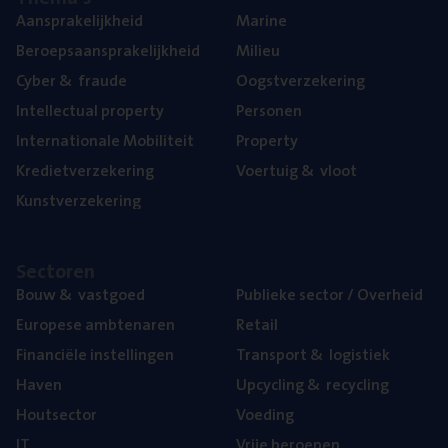
Aan­spra­ke­lijk­heid
Mari­ne
Beroeps­aan­spra­ke­lijk­heid
Mili­eu
Cyber
&
fraude
Oogst­ver­ze­ke­ring
Intel­lec­tu­al property
Per­so­nen
Inter­na­ti­o­na­le Mobiliteit
Pro­per­ty
Kre­diet­ver­ze­ke­ring
Voer­tuig
&
vloot
Kunst­ver­ze­ke­ring
Sec­to­ren
Bouw
&
vastgoed
Publie­ke sec­tor / Overheid
Euro­pe­se ambtenaren
Retail
Finan­ci­ë­le instellingen
Trans­port
&
logistiek
Haven
Upcy­cling
&
recycling
Hout­sec­tor
Voe­ding
IT
Vrije beroe­pen