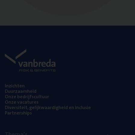
Inzich­ten
Duur­zaam­heid
Onze bedrijfs­cul­tuur
Onze vaca­tu­res
Diver­si­teit, gelijk­waar­dig­heid en inclusie
Part­ner­ships
The­ma’s