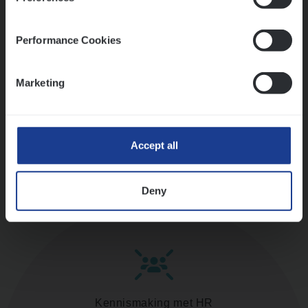
versterken
Mathias houdt van diepgaande dossiers én droge
humor
Performance Cookies
Thalia zoekt graag oplossingen, in games én op het
werk
Marketing
Ons sollicitatieproces
Accept all
Deny
Kennismaking met HR