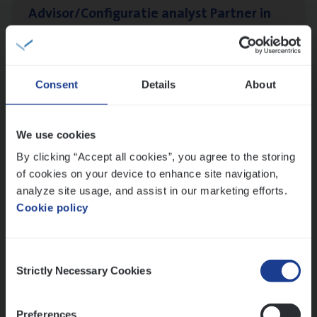
Advisor/​Configuratie ana­lyst Part­ner in
Benefits
Insurance Operations
Beveren
Consent
Details
About
We use cookies
Dos­sier­be­heer­der ver­ze­ke­rin­gen — Soci­al
By clicking “Accept all cookies”, you agree to the storing
Pro­fit en Public
of cookies on your device to enhance site navigation,
Insurance Operations
analyze site usage, and assist in our marketing efforts.
Antwerpen
Cookie policy
Consent
Strictly Necessary Cookies
Lees onze verhalen
Selection
Meer dan collega’s: hoe Julie en Aurélie elkaar
Preferences