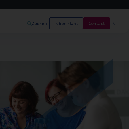
Zoeken
Ik ben klant
Contact
NL