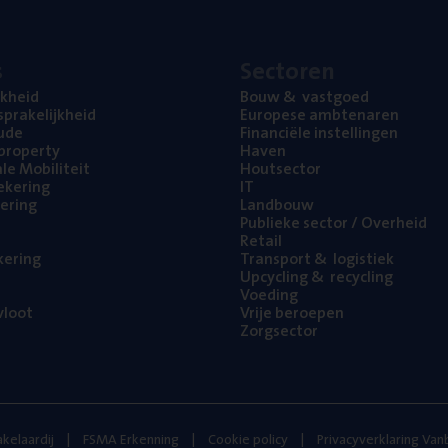
s
Sec­to­ren
jk­heid
Bouw
&
vastgoed
pra­ke­lijk­heid
Euro­pe­se ambtenaren
ude
Finan­ci­ë­le instellingen
l property
Haven
na­le Mobiliteit
Hout­sec­tor
e­ke­ring
IT
e­ring
Land­bouw
Publie­ke sec­tor / Overheid
Retail
ke­ring
Trans­port
&
logistiek
Upcy­cling
&
recycling
Voe­ding
loot
Vrije beroe­pen
Zorg­sec­tor
kelaardij
FSMA Erkenning
Cookie policy
Privacyverklaring Va