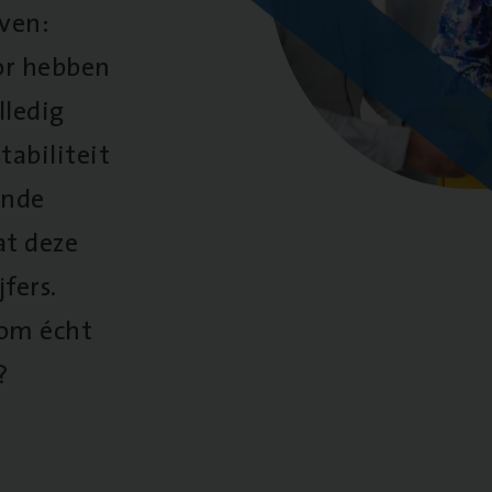
oven:
oor hebben
lledig
tabiliteit
ende
at deze
fers.
 om écht
?