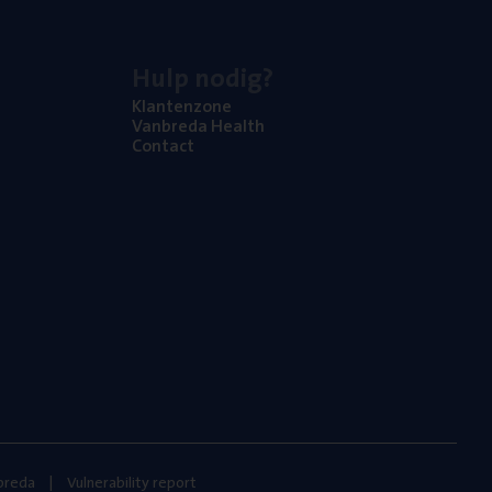
Hulp nodig?
Klan­ten­zo­ne
Van­b­re­da Health
Con­tact
nbreda
Vulnerability report