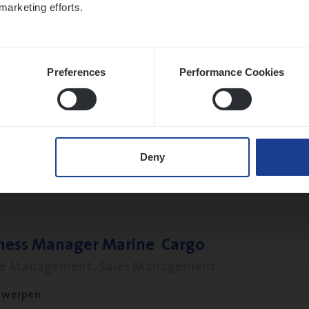
marketing efforts.
twerpen
Preferences
Performance Cookies
t Exe­cu­ti­ve Marine
ance Operations
twerpen
Deny
­ness Mana­ger Mari­ne Cargo
le Management, Sales Management
twerpen