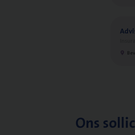
Advi
Insur
Be
Ons solli