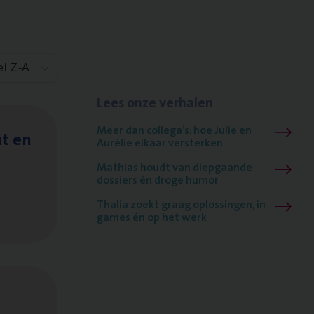
el Z-A
Lees onze verhalen
Meer dan collega’s: hoe Julie en
it en
Aurélie elkaar versterken
Mathias houdt van diepgaande
dossiers én droge humor
Thalia zoekt graag oplossingen, in
games én op het werk