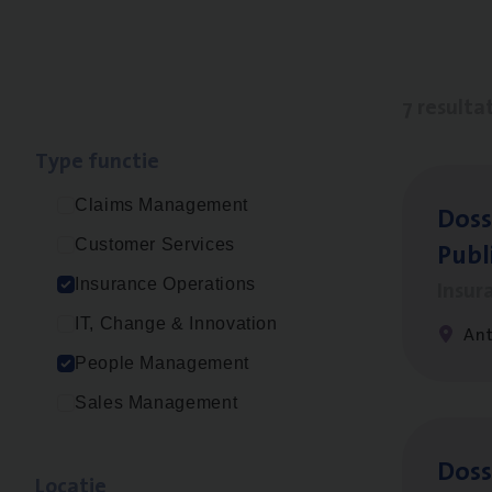
7 resulta
Type func­tie
Claims Management
Dos­s
Publ
Customer Services
Insur
Insurance Operations
IT, Change & Innovation
An
People Management
Sales Management
Dos­s
Loca­tie