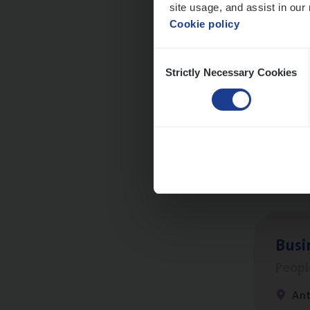
site usage, and assist in our 
An
Cookie policy
Consent
Strictly Necessary Cookies
Selection
Clien
Insur
An
Busi
Peop
An