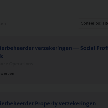
ten
Sorteer op: Tit
ier­be­heer­der ver­ze­ke­rin­gen — Soci­al Pro­f
ic
ance Operations
twerpen
ier­be­heer­der Pro­per­ty verzekeringen