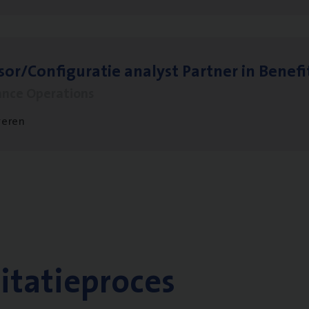
sor/​Configuratie ana­lyst Part­ner in Benefi
ance Operations
veren
citatieproces