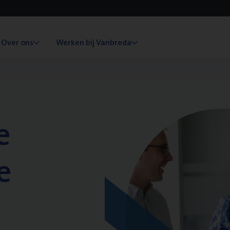
Over ons
Werken bij Vanbreda
e
e