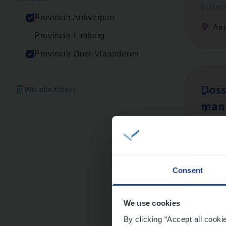
Insur
Provincie Antwerpen
Ant
Provincie Limburg
Provincie Oost-Vlaanderen
Dos­s
Wis alle filters
man
Insur
Me
Consent
Dos­
We use cookies
Insur
By clicking “Accept all cooki