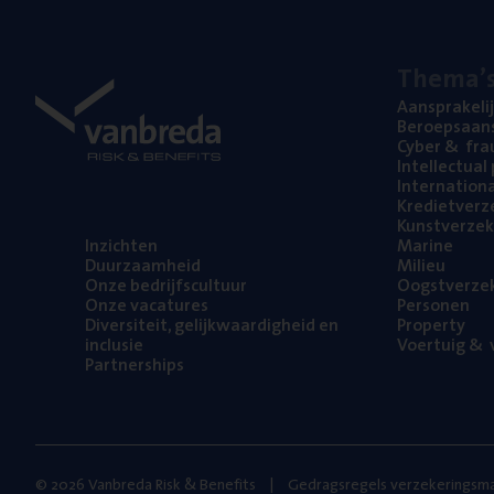
The­ma’
Aan­spra­ke­li
Beroeps­aan­s
Cyber
&
fra
Intel­lec­tu­a
Inter­na­ti­o­
Kre­diet­ver­z
Kunst­ver­ze­k
Inzich­ten
Mari­ne
Duur­zaam­heid
Mili­eu
Onze bedrijfs­cul­tuur
Oogst­ver­ze­
Onze vaca­tu­res
Per­so­nen
Diver­si­teit, gelijk­waar­dig­heid en
Pro­per­ty
inclusie
Voer­tuig
&
v
Part­ner­ships
© 2026 Vanbreda Risk & Benefits
Gedragsregels verzekeringsma