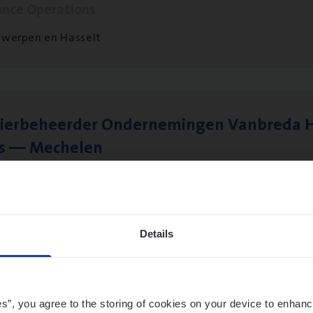
ance Operations
werpen en Hasselt
ier­be­heer­der Onder­ne­min­gen Van­b­re­da 
s — Mechelen
ance Operations
chelen
Details
sier­be­heer­der Gewaar­borgd Inkomen
ance Operations
es”, you agree to the storing of cookies on your device to enhanc