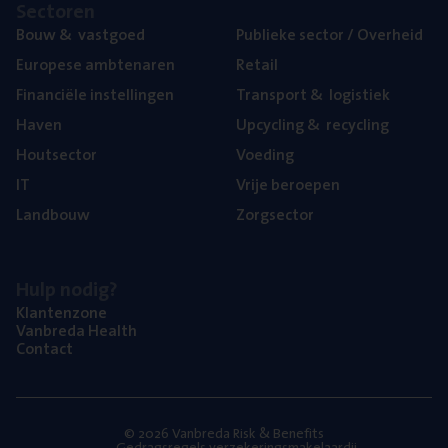
Sec­to­ren
Bouw
&
vastgoed
Publie­ke sec­tor / Overheid
Euro­pe­se ambtenaren
Retail
Finan­ci­ë­le instellingen
Trans­port
&
logistiek
Haven
Upcy­cling
&
recycling
Hout­sec­tor
Voe­ding
IT
Vrije beroe­pen
Land­bouw
Zorg­sec­tor
Hulp nodig?
Klan­ten­zo­ne
Van­b­re­da Health
Con­tact
© 2026 Vanbreda Risk & Benefits
Gedragsregels verzekeringsmakelaardij