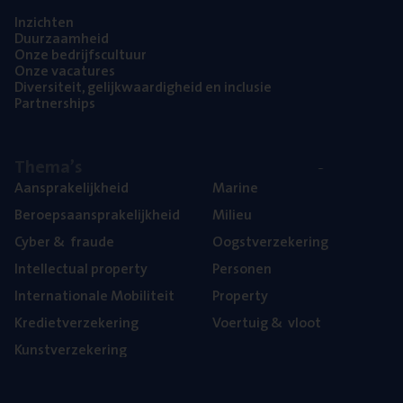
Inzich­ten
Duur­zaam­heid
Onze bedrijfs­cul­tuur
Onze vaca­tu­res
Diver­si­teit, gelijk­waar­dig­heid en inclusie
Part­ner­ships
The­ma’s
Aan­spra­ke­lijk­heid
Mari­ne
Beroeps­aan­spra­ke­lijk­heid
Mili­eu
Cyber
&
fraude
Oogst­ver­ze­ke­ring
Intel­lec­tu­al property
Per­so­nen
Inter­na­ti­o­na­le Mobiliteit
Pro­per­ty
Kre­diet­ver­ze­ke­ring
Voer­tuig
&
vloot
Kunst­ver­ze­ke­ring