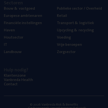
Sec­to­ren
Bouw
&
vastgoed
Publie­ke sec­tor / Overheid
Euro­pe­se ambtenaren
Retail
Finan­ci­ë­le instellingen
Trans­port
&
logistiek
Haven
Upcy­cling
&
recycling
Hout­sec­tor
Voe­ding
IT
Vrije beroe­pen
Land­bouw
Zorg­sec­tor
Hulp nodig?
Klan­ten­zo­ne
Van­b­re­da Health
Con­tact
© 2026 Vanbreda Risk & Benefits
Gedragsregels verzekeringsmakelaardij