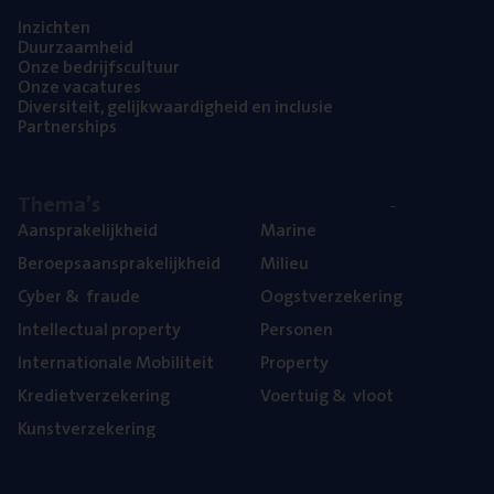
Inzich­ten
Duur­zaam­heid
Onze bedrijfs­cul­tuur
Onze vaca­tu­res
Diver­si­teit, gelijk­waar­dig­heid en inclusie
Part­ner­ships
The­ma’s
Aan­spra­ke­lijk­heid
Mari­ne
Beroeps­aan­spra­ke­lijk­heid
Mili­eu
Cyber
&
fraude
Oogst­ver­ze­ke­ring
Intel­lec­tu­al property
Per­so­nen
Inter­na­ti­o­na­le Mobiliteit
Pro­per­ty
Kre­diet­ver­ze­ke­ring
Voer­tuig
&
vloot
Kunst­ver­ze­ke­ring