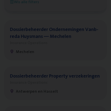
Wis alle filters
Antwerpen
Dos­sier­be­heer­der Onder­ne­min­gen Van­b­
re­da Huys­mans — Mechelen
Insurance Operations
Mechelen
Dos­sier­be­heer­der Pro­per­ty verzekeringen
Insurance Operations
Antwerpen en Hasselt