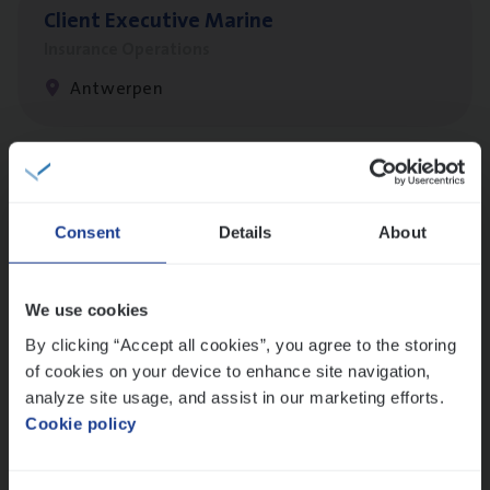
Client Exe­cu­ti­ve Marine
Insurance Operations
Antwerpen
Busi­ness Mana­ger Mari­ne Cargo
People Management, Sales Management
Consent
Details
About
Antwerpen
We use cookies
By clicking “Accept all cookies”, you agree to the storing
Scha­de Expert Fleet
of cookies on your device to enhance site navigation,
Claims Management
analyze site usage, and assist in our marketing efforts.
Cookie policy
Antwerpen