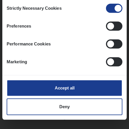
Consent
Strictly Necessary Cookies
Selection
Vorige
Volgende
Preferences
Lees onze verhalen
Performance Cookies
Meer dan collega’s: hoe Julie en Aurélie elkaar
versterken
Marketing
Mathias houdt van diepgaande dossiers én droge
humor
Thalia zoekt graag oplossingen, in games én op het
werk
Accept all
Deny
Ons sollicitatieproces