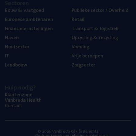
Sec­to­ren
Bouw
&
vastgoed
Publie­ke sec­tor / Overheid
Euro­pe­se ambtenaren
Retail
Finan­ci­ë­le instellingen
Trans­port
&
logistiek
Haven
Upcy­cling
&
recycling
Hout­sec­tor
Voe­ding
IT
Vrije beroe­pen
Land­bouw
Zorg­sec­tor
Hulp nodig?
Klan­ten­zo­ne
Van­b­re­da Health
Con­tact
© 2026 Vanbreda Risk & Benefits
Gedragsregels verzekeringsmakelaardij