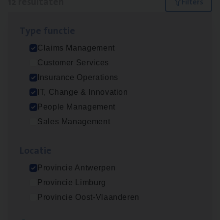
12 resultaten
Filters
Type func­tie
IT
Busi­ness Analyst
Claims Management
IT, Change & Innovation
Customer Services
Antwerpen
Insurance Operations
IT, Change & Innovation
People Management
(Agi­le)
IT
Pro­ject Manager
Sales Management
IT, Change & Innovation
Loca­tie
Antwerpen
Provincie Antwerpen
Provincie Limburg
Dos­sier­be­heer­der Gewaar­borgd Inkomen
Provincie Oost-Vlaanderen
Insurance Operations