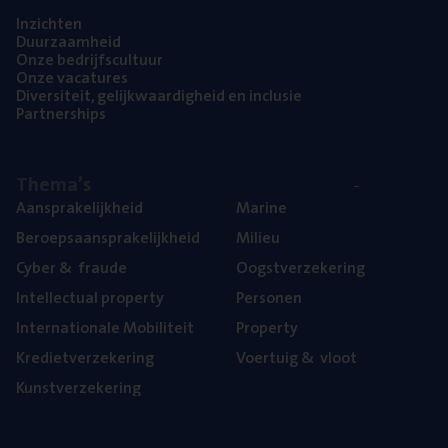
Inzich­ten
Duur­zaam­heid
Onze bedrijfs­cul­tuur
Onze vaca­tu­res
Diver­si­teit, gelijk­waar­dig­heid en inclusie
Part­ner­ships
The­ma’s
Aan­spra­ke­lijk­heid
Mari­ne
Beroeps­aan­spra­ke­lijk­heid
Mili­eu
Cyber
&
fraude
Oogst­ver­ze­ke­ring
Intel­lec­tu­al property
Per­so­nen
Inter­na­ti­o­na­le Mobiliteit
Pro­per­ty
Kre­diet­ver­ze­ke­ring
Voer­tuig
&
vloot
Kunst­ver­ze­ke­ring