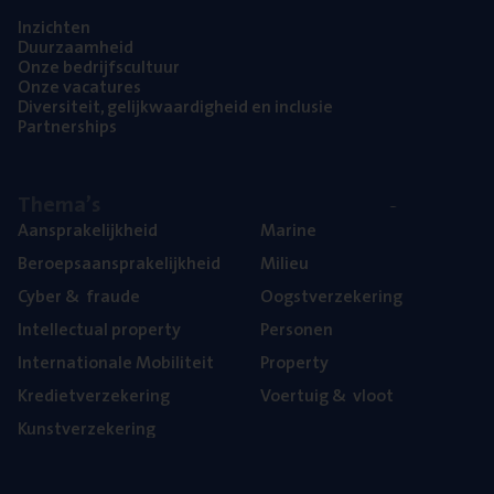
Inzich­ten
Duur­zaam­heid
Onze bedrijfs­cul­tuur
Onze vaca­tu­res
Diver­si­teit, gelijk­waar­dig­heid en inclusie
Part­ner­ships
The­ma’s
Aan­spra­ke­lijk­heid
Mari­ne
Beroeps­aan­spra­ke­lijk­heid
Mili­eu
Cyber
&
fraude
Oogst­ver­ze­ke­ring
Intel­lec­tu­al property
Per­so­nen
Inter­na­ti­o­na­le Mobiliteit
Pro­per­ty
Kre­diet­ver­ze­ke­ring
Voer­tuig
&
vloot
Kunst­ver­ze­ke­ring