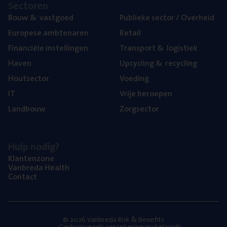
Sec­to­ren
Bouw
&
vastgoed
Publie­ke sec­tor / Overheid
Euro­pe­se ambtenaren
Retail
Finan­ci­ë­le instellingen
Trans­port
&
logistiek
Haven
Upcy­cling
&
recycling
Hout­sec­tor
Voe­ding
IT
Vrije beroe­pen
Land­bouw
Zorg­sec­tor
Hulp nodig?
Klan­ten­zo­ne
Van­b­re­da Health
Con­tact
© 2026 Vanbreda Risk & Benefits
Gedragsregels verzekeringsmakelaardij