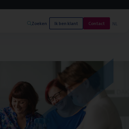
Zoeken
Ik ben klant
Contact
NL