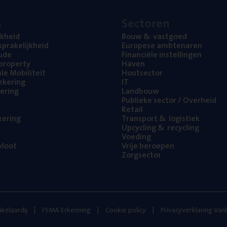
s
Sec­to­ren
jk­heid
Bouw
&
vastgoed
pra­ke­lijk­heid
Euro­pe­se ambtenaren
ude
Finan­ci­ë­le instellingen
l property
Haven
na­le Mobiliteit
Hout­sec­tor
e­ke­ring
IT
e­ring
Land­bouw
Publie­ke sec­tor / Overheid
Retail
ke­ring
Trans­port
&
logistiek
Upcy­cling
&
recycling
Voe­ding
loot
Vrije beroe­pen
Zorg­sec­tor
kelaardij
FSMA Erkenning
Cookie policy
Privacyverklaring Va