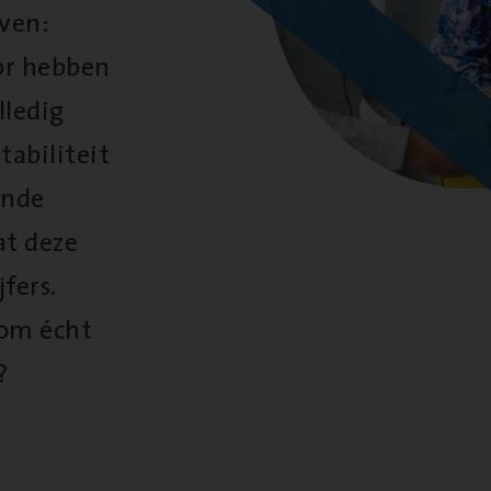
oven:
oor hebben
lledig
tabiliteit
ende
at deze
fers.
 om écht
?