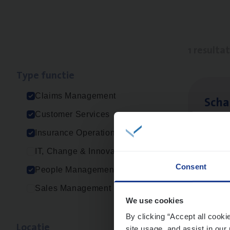
1 resulta
Type func­tie
Claims Management
Scha
Customer Services
Clai
Insurance Operations
Sin
IT, Change & Innovation
Consent
People Management
Sales Management
We use cookies
By clicking “Accept all cooki
Loca­tie
site usage, and assist in our 