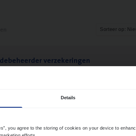
ten
Sorteer op: Ni
­de­be­heer­der verzekeringen
ms Management
t-Niklaas/Temse
Details
es”, you agree to the storing of cookies on your device to enhanc
marketing efforts.