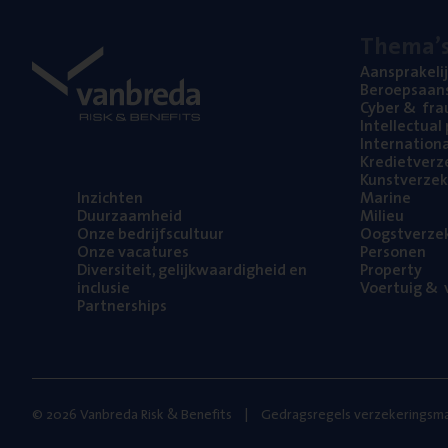
The­ma’
Aan­spra­ke­li
Beroeps­aan­s
Cyber
&
fra
Intel­lec­tu­a
Inter­na­ti­o­
Kre­diet­ver­z
Kunst­ver­ze­k
Inzich­ten
Mari­ne
Duur­zaam­heid
Mili­eu
Onze bedrijfs­cul­tuur
Oogst­ver­ze­
Onze vaca­tu­res
Per­so­nen
Diver­si­teit, gelijk­waar­dig­heid en
Pro­per­ty
inclusie
Voer­tuig
&
v
Part­ner­ships
© 2026 Vanbreda Risk & Benefits
Gedragsregels verzekeringsma