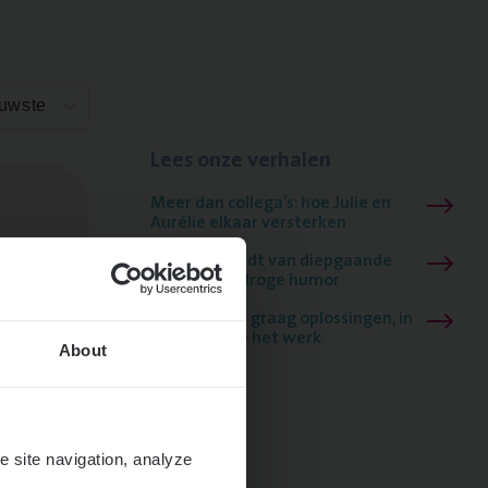
euwste
Lees onze verhalen
Meer dan collega’s: hoe Julie en
Aurélie elkaar versterken
Mathias houdt van diepgaande
dossiers én droge humor
Thalia zoekt graag oplossingen, in
games én op het werk
About
e site navigation, analyze