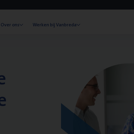
Over ons
Werken bij Vanbreda
e
e