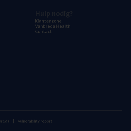
Hulp nodig?
Klan­ten­zo­ne
Van­b­re­da Health
Con­tact
nbreda
Vulnerability report