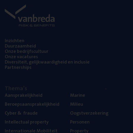
Inzich­ten
Duur­zaam­heid
Onze bedrijfs­cul­tuur
Onze vaca­tu­res
Diver­si­teit, gelijk­waar­dig­heid en inclusie
Part­ner­ships
The­ma’s
Aan­spra­ke­lijk­heid
Mari­ne
Beroeps­aan­spra­ke­lijk­heid
Mili­eu
Cyber
&
fraude
Oogst­ver­ze­ke­ring
Intel­lec­tu­al property
Per­so­nen
Inter­na­ti­o­na­le Mobiliteit
Pro­per­ty