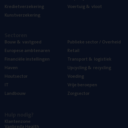
Kre­diet­ver­ze­ke­ring
Voer­tuig
&
vloot
Kunst­ver­ze­ke­ring
Sec­to­ren
Bouw
&
vastgoed
Publie­ke sec­tor / Overheid
Euro­pe­se ambtenaren
Retail
Finan­ci­ë­le instellingen
Trans­port
&
logistiek
Haven
Upcy­cling
&
recycling
Hout­sec­tor
Voe­ding
IT
Vrije beroe­pen
Land­bouw
Zorg­sec­tor
Hulp nodig?
Klan­ten­zo­ne
Van­b­re­da Health