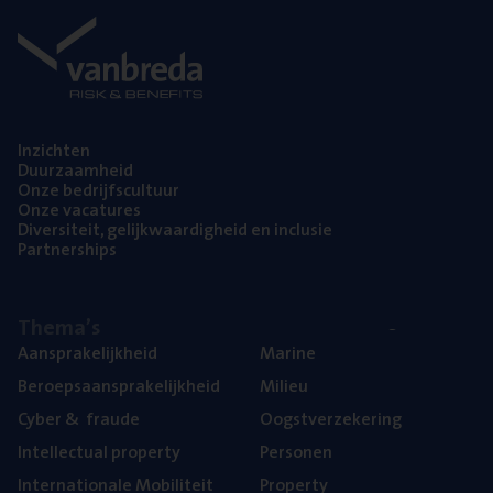
Inzich­ten
Duur­zaam­heid
Onze bedrijfs­cul­tuur
Onze vaca­tu­res
Diver­si­teit, gelijk­waar­dig­heid en inclusie
Part­ner­ships
The­ma’s
Aan­spra­ke­lijk­heid
Mari­ne
Beroeps­aan­spra­ke­lijk­heid
Mili­eu
Cyber
&
fraude
Oogst­ver­ze­ke­ring
Intel­lec­tu­al property
Per­so­nen
Inter­na­ti­o­na­le Mobiliteit
Pro­per­ty