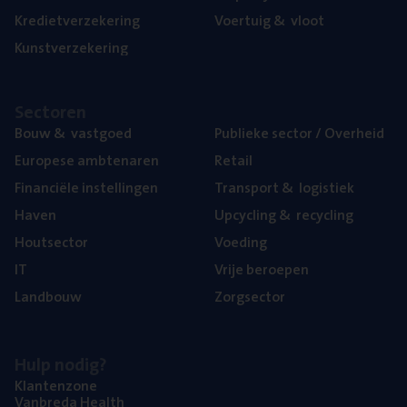
Kre­diet­ver­ze­ke­ring
Voer­tuig
&
vloot
Kunst­ver­ze­ke­ring
Sec­to­ren
Bouw
&
vastgoed
Publie­ke sec­tor / Overheid
Euro­pe­se ambtenaren
Retail
Finan­ci­ë­le instellingen
Trans­port
&
logistiek
Haven
Upcy­cling
&
recycling
Hout­sec­tor
Voe­ding
IT
Vrije beroe­pen
Land­bouw
Zorg­sec­tor
Hulp nodig?
Klan­ten­zo­ne
Van­b­re­da Health