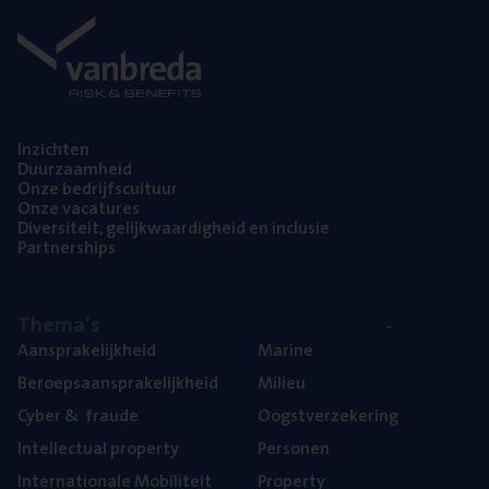
Inzich­ten
Duur­zaam­heid
Onze bedrijfs­cul­tuur
Onze vaca­tu­res
Diver­si­teit, gelijk­waar­dig­heid en inclusie
Part­ner­ships
The­ma’s
Aan­spra­ke­lijk­heid
Mari­ne
Beroeps­aan­spra­ke­lijk­heid
Mili­eu
Cyber
&
fraude
Oogst­ver­ze­ke­ring
Intel­lec­tu­al property
Per­so­nen
Inter­na­ti­o­na­le Mobiliteit
Pro­per­ty