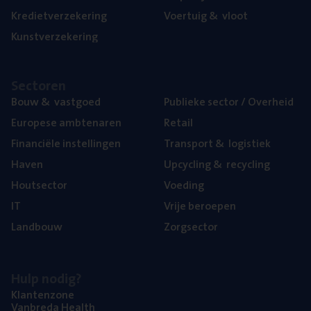
Kre­diet­ver­ze­ke­ring
Voer­tuig
&
vloot
Kunst­ver­ze­ke­ring
Sec­to­ren
Bouw
&
vastgoed
Publie­ke sec­tor / Overheid
Euro­pe­se ambtenaren
Retail
Finan­ci­ë­le instellingen
Trans­port
&
logistiek
Haven
Upcy­cling
&
recycling
Hout­sec­tor
Voe­ding
IT
Vrije beroe­pen
Land­bouw
Zorg­sec­tor
Hulp nodig?
Klan­ten­zo­ne
Van­b­re­da Health