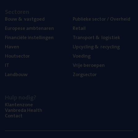
Sec­to­ren
Bouw
&
vastgoed
Publie­ke sec­tor / Overheid
Euro­pe­se ambtenaren
Retail
Finan­ci­ë­le instellingen
Trans­port
&
logistiek
Haven
Upcy­cling
&
recycling
Hout­sec­tor
Voe­ding
IT
Vrije beroe­pen
Land­bouw
Zorg­sec­tor
Hulp nodig?
Klan­ten­zo­ne
Van­b­re­da Health
Con­tact