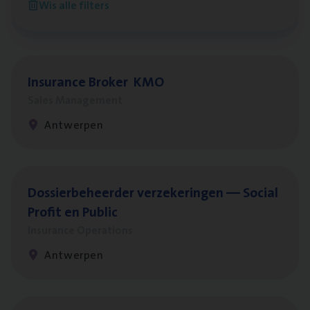
Wis alle filters
Antwerpen
Insu­ran­ce Bro­ker
KMO
Sales Management
Antwerpen
Dos­sier­be­heer­der ver­ze­ke­rin­gen — Soci­al
Pro­fit en Public
Insurance Operations
Antwerpen