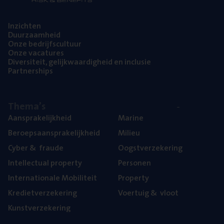
Inzich­ten
Duur­zaam­heid
Onze bedrijfs­cul­tuur
Onze vaca­tu­res
Diver­si­teit, gelijk­waar­dig­heid en inclusie
Part­ner­ships
The­ma’s
Aan­spra­ke­lijk­heid
Mari­ne
Beroeps­aan­spra­ke­lijk­heid
Mili­eu
Cyber
&
fraude
Oogst­ver­ze­ke­ring
Intel­lec­tu­al property
Per­so­nen
Inter­na­ti­o­na­le Mobiliteit
Pro­per­ty
Kre­diet­ver­ze­ke­ring
Voer­tuig
&
vloot
Kunst­ver­ze­ke­ring