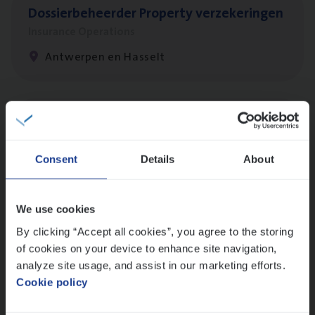
Dos­sier­be­heer­der Pro­per­ty verzekeringen
Insurance Operations
Antwerpen en Hasselt
Dos­sier­be­heer­der Onder­ne­min­gen Van­b­
re­da Huys­mans — Mechelen
Consent
Details
About
Insurance Operations
Mechelen
We use cookies
By clicking “Accept all cookies”, you agree to the storing
of cookies on your device to enhance site navigation,
Dos­sier­be­heer­der Gewaar­borgd Inkomen
analyze site usage, and assist in our marketing efforts.
Insurance Operations
Cookie policy
Antwerpen