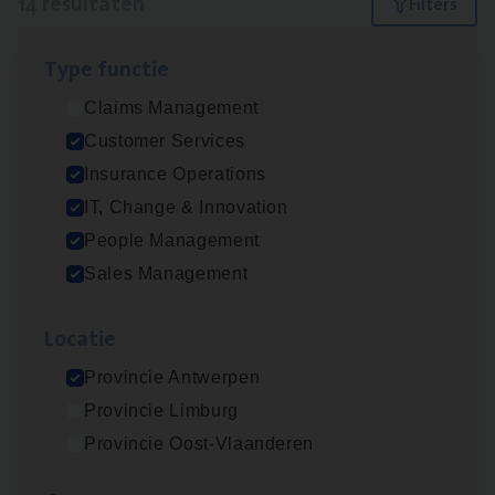
14 resultaten
Filters
Type func­tie
Test Ana­lyst
Claims Management
IT, Change & Innovation
Customer Services
Antwerpen
Insurance Operations
IT, Change & Innovation
People Management
IT
Busi­ness Analyst
Sales Management
IT, Change & Innovation
Loca­tie
Antwerpen
Provincie Antwerpen
Provincie Limburg
Insu­ran­ce Bro­ker Trans­port
&
Logistiek
Provincie Oost-Vlaanderen
Sales Management