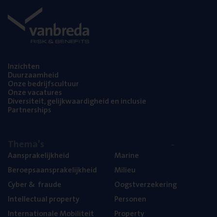
Inzich­ten
Duur­zaam­heid
Onze bedrijfs­cul­tuur
Onze vaca­tu­res
Diver­si­teit, gelijk­waar­dig­heid en inclusie
Part­ner­ships
The­ma’s
Aan­spra­ke­lijk­heid
Mari­ne
Beroeps­aan­spra­ke­lijk­heid
Mili­eu
Cyber
&
fraude
Oogst­ver­ze­ke­ring
Intel­lec­tu­al property
Per­so­nen
Inter­na­ti­o­na­le Mobiliteit
Pro­per­ty