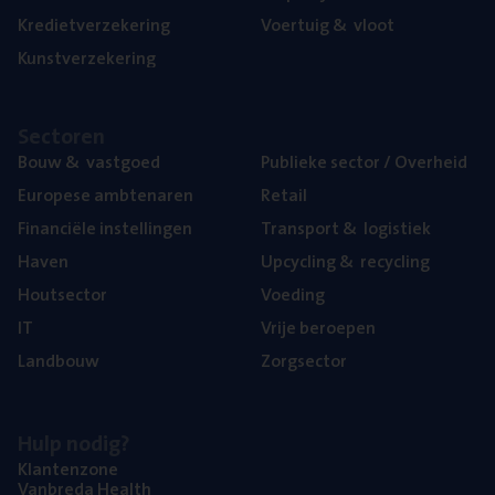
Kre­diet­ver­ze­ke­ring
Voer­tuig
&
vloot
Kunst­ver­ze­ke­ring
Sec­to­ren
Bouw
&
vastgoed
Publie­ke sec­tor / Overheid
Euro­pe­se ambtenaren
Retail
Finan­ci­ë­le instellingen
Trans­port
&
logistiek
Haven
Upcy­cling
&
recycling
Hout­sec­tor
Voe­ding
IT
Vrije beroe­pen
Land­bouw
Zorg­sec­tor
Hulp nodig?
Klan­ten­zo­ne
Van­b­re­da Health