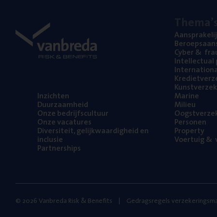
The­ma’
Aan­spra­ke­li
Beroeps­aan­s
Cyber
&
fra
Intel­lec­tu­a
Inter­na­ti­o­
Kre­diet­ver­z
Kunst­ver­ze­k
Inzich­ten
Mari­ne
Duur­zaam­heid
Mili­eu
Onze bedrijfs­cul­tuur
Oogst­ver­ze­
Onze vaca­tu­res
Per­so­nen
Diver­si­teit, gelijk­waar­dig­heid en
Pro­per­ty
inclusie
Voer­tuig
&
v
Part­ner­ships
© 2026 Vanbreda Risk & Benefits
Gedragsregels verzekeringsma