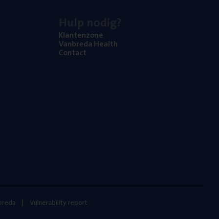
Hulp nodig?
Klan­ten­zo­ne
Van­b­re­da Health
Con­tact
nbreda
Vulnerability report