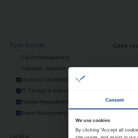
Type func­tie
Geen re
Claims Management
Customer Services
Insurance Operations
IT, Change & Innovation
Consent
People Management
Sales Management
We use cookies
By clicking “Accept all cooki
Loca­tie
site usage, and assist in our 