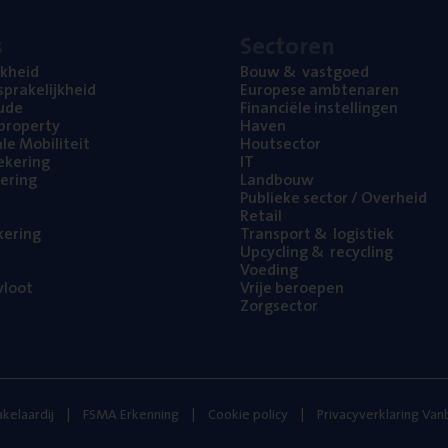
s
Sec­to­ren
jk­heid
Bouw
&
vastgoed
pra­ke­lijk­heid
Euro­pe­se ambtenaren
ude
Finan­ci­ë­le instellingen
l property
Haven
na­le Mobiliteit
Hout­sec­tor
e­ke­ring
IT
e­ring
Land­bouw
Publie­ke sec­tor / Overheid
Retail
ke­ring
Trans­port
&
logistiek
Upcy­cling
&
recycling
Voe­ding
loot
Vrije beroe­pen
Zorg­sec­tor
kelaardij
FSMA Erkenning
Cookie policy
Privacyverklaring Va