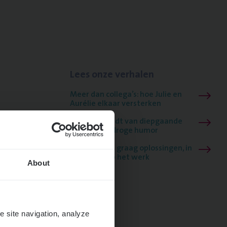
Lees onze verhalen
Meer dan collega’s: hoe Julie en
Aurélie elkaar versterken
Mathias houdt van diepgaande
dossiers én droge humor
Thalia zoekt graag oplossingen, in
games én op het werk
About
e site navigation, analyze