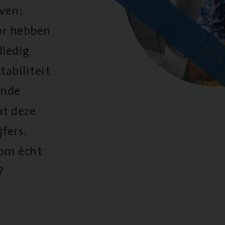
oven:
oor hebben
lledig
tabiliteit
ende
at deze
fers.
 om écht
?