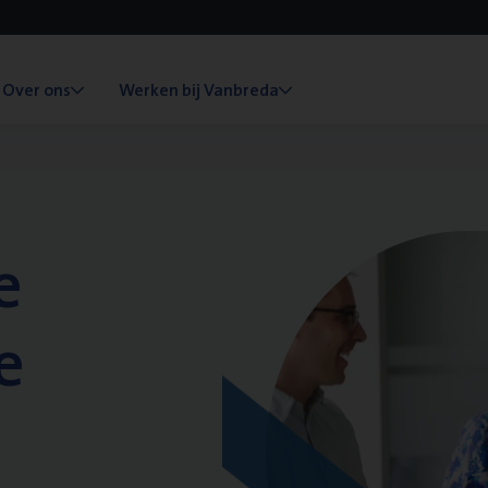
Over ons
Werken bij Vanbreda
e
e