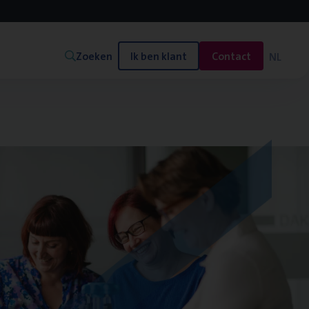
Zoeken
Ik ben klant
Contact
NL