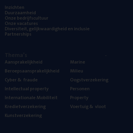
Inzich­ten
Duur­zaam­heid
Onze bedrijfs­cul­tuur
Onze vaca­tu­res
Diver­si­teit, gelijk­waar­dig­heid en inclusie
Part­ner­ships
The­ma’s
Aan­spra­ke­lijk­heid
Mari­ne
Beroeps­aan­spra­ke­lijk­heid
Mili­eu
Cyber
&
fraude
Oogst­ver­ze­ke­ring
Intel­lec­tu­al property
Per­so­nen
Inter­na­ti­o­na­le Mobiliteit
Pro­per­ty
Kre­diet­ver­ze­ke­ring
Voer­tuig
&
vloot
Kunst­ver­ze­ke­ring