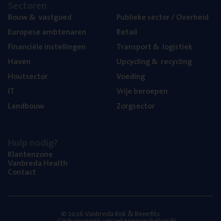
Sec­to­ren
Bouw
&
vastgoed
Publie­ke sec­tor / Overheid
Euro­pe­se ambtenaren
Retail
Finan­ci­ë­le instellingen
Trans­port
&
logistiek
Haven
Upcy­cling
&
recycling
Hout­sec­tor
Voe­ding
IT
Vrije beroe­pen
Land­bouw
Zorg­sec­tor
Hulp nodig?
Klan­ten­zo­ne
Van­b­re­da Health
Con­tact
© 2026 Vanbreda Risk & Benefits
Gedragsregels verzekeringsmakelaardij