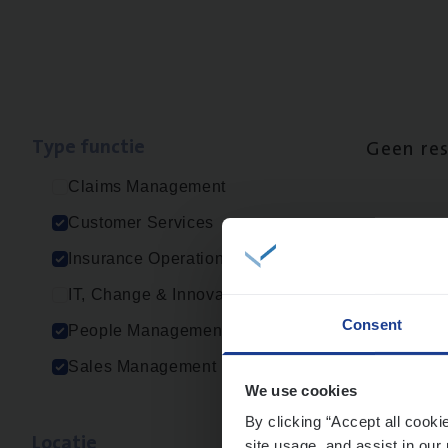
Type func­tie
Geen re
Claims Management
Customer Services
Insurance Operations
IT, Change & Innovation
Consent
People Management
Sales Management
We use cookies
By clicking “Accept all cooki
Loca­tie
site usage, and assist in our 