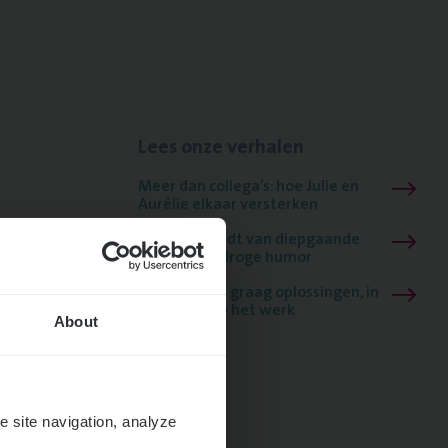
Lees onze verhalen
Meer dan collega’s: hoe Julie en
Aurélie elkaar versterken
Mathias houdt van diepgaande
dossiers én droge humor
Thalia zoekt graag oplossingen, in
games én op het werk
About
e site navigation, analyze