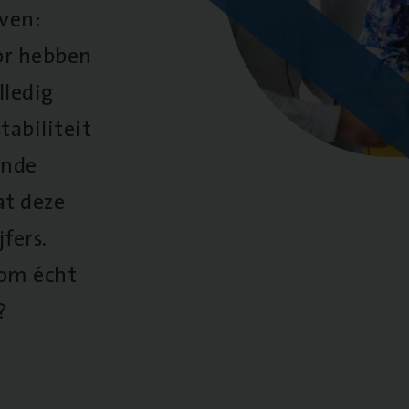
oven:
oor hebben
lledig
tabiliteit
ende
at deze
fers.
 om écht
?