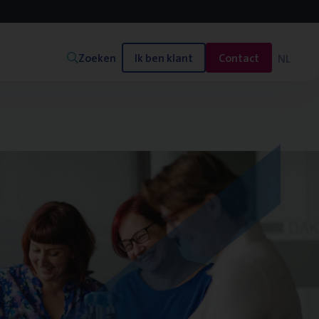
Zoeken
Ik ben klant
Contact
NL