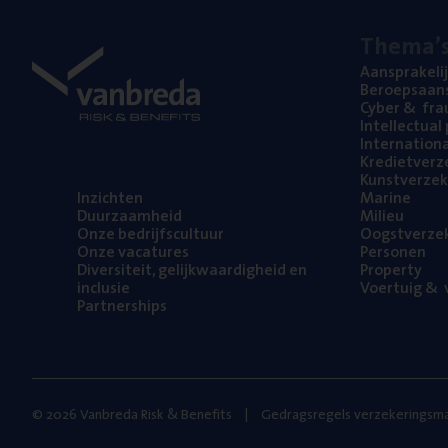
The­ma’
Aan­spra­ke­li
Beroeps­aan­s
Cyber
&
fra
Intel­lec­tu­a
Inter­na­ti­o­
Kre­diet­ver­z
Kunst­ver­ze­k
Inzich­ten
Mari­ne
Duur­zaam­heid
Mili­eu
Onze bedrijfs­cul­tuur
Oogst­ver­ze­
Onze vaca­tu­res
Per­so­nen
Diver­si­teit, gelijk­waar­dig­heid en
Pro­per­ty
inclusie
Voer­tuig
&
v
Part­ner­ships
© 2026 Vanbreda Risk & Benefits
Gedragsregels verzekeringsma