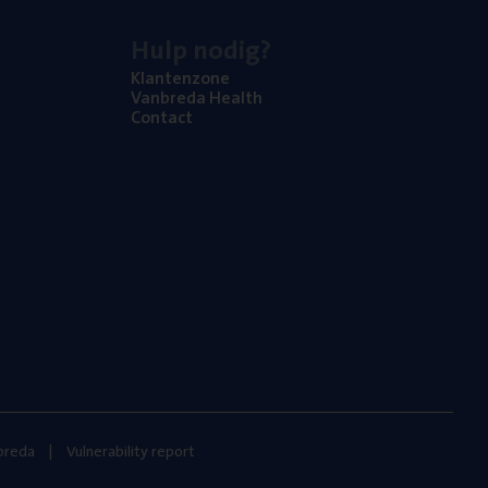
Hulp nodig?
Klan­ten­zo­ne
Van­b­re­da Health
Con­tact
nbreda
Vulnerability report