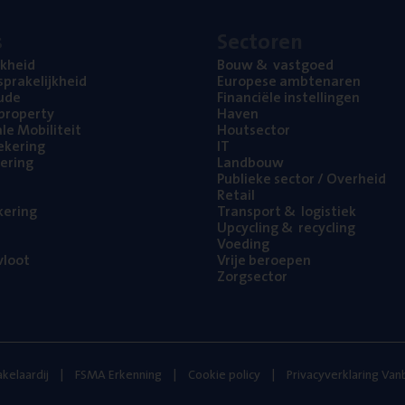
s
Sec­to­ren
jk­heid
Bouw
&
vastgoed
pra­ke­lijk­heid
Euro­pe­se ambtenaren
ude
Finan­ci­ë­le instellingen
l property
Haven
na­le Mobiliteit
Hout­sec­tor
e­ke­ring
IT
e­ring
Land­bouw
Publie­ke sec­tor / Overheid
Retail
ke­ring
Trans­port
&
logistiek
Upcy­cling
&
recycling
Voe­ding
loot
Vrije beroe­pen
Zorg­sec­tor
kelaardij
FSMA Erkenning
Cookie policy
Privacyverklaring Va