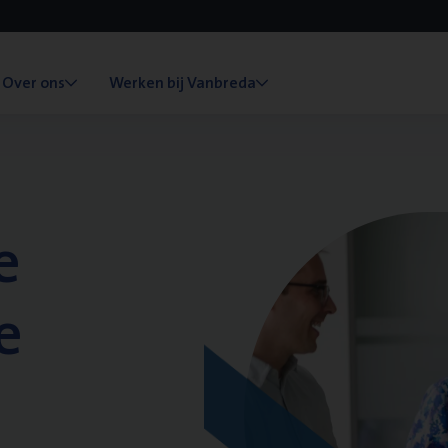
Over ons
Werken bij Vanbreda
e
e