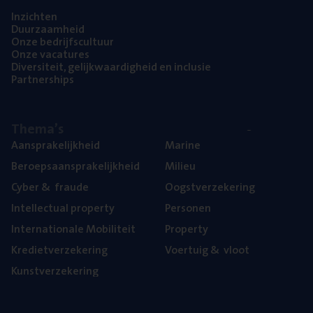
Inzich­ten
Duur­zaam­heid
Onze bedrijfs­cul­tuur
Onze vaca­tu­res
Diver­si­teit, gelijk­waar­dig­heid en inclusie
Part­ner­ships
The­ma’s
Aan­spra­ke­lijk­heid
Mari­ne
Beroeps­aan­spra­ke­lijk­heid
Mili­eu
Cyber
&
fraude
Oogst­ver­ze­ke­ring
Intel­lec­tu­al property
Per­so­nen
Inter­na­ti­o­na­le Mobiliteit
Pro­per­ty
Kre­diet­ver­ze­ke­ring
Voer­tuig
&
vloot
Kunst­ver­ze­ke­ring