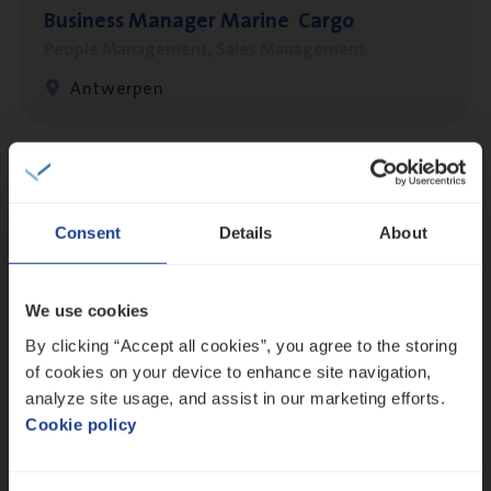
Busi­ness Mana­ger Mari­ne Cargo
People Management, Sales Management
Antwerpen
Cor­po­ra­te Insu­ran­ce Bro­ker Property
Sales Management
Consent
Details
About
Antwerpen
We use cookies
By clicking “Accept all cookies”, you agree to the storing
Insu­ran­ce Bro­ker
KMO
of cookies on your device to enhance site navigation,
Sales Management
analyze site usage, and assist in our marketing efforts.
Cookie policy
Antwerpen