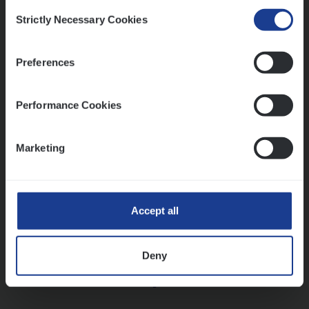
Consent
Strictly Necessary Cookies
Selection
Vorige
Volgende
Preferences
Lees onze verhalen
Performance Cookies
Meer dan collega’s: hoe Julie en Aurélie elkaar
versterken
Marketing
Mathias houdt van diepgaande dossiers én droge
humor
Thalia zoekt graag oplossingen, in games én op het
werk
Accept all
Deny
Ons sollicitatieproces