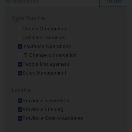
10 resultaten
Filters
Type func­tie
Insu­ran­ce Bro­ker Trans­port
&
Logistiek
Claims Management
Sales Management
Customer Services
Antwerpen
Insurance Operations
IT, Change & Innovation
People Management
Dos­sier­be­heer­der Gewaar­borgd Inkomen
Sales Management
Insurance Operations
Loca­tie
Antwerpen
Provincie Antwerpen
Provincie Limburg
Dos­sier­be­heer­der Onder­ne­min­gen Van­b­
Provincie Oost-Vlaanderen
re­da Huys­mans — Mechelen