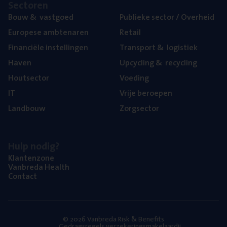
Sec­to­ren
Bouw
&
vastgoed
Publie­ke sec­tor / Overheid
Euro­pe­se ambtenaren
Retail
Finan­ci­ë­le instellingen
Trans­port
&
logistiek
Haven
Upcy­cling
&
recycling
Hout­sec­tor
Voe­ding
IT
Vrije beroe­pen
Land­bouw
Zorg­sec­tor
Hulp nodig?
Klan­ten­zo­ne
Van­b­re­da Health
Con­tact
© 2026 Vanbreda Risk & Benefits
Gedragsregels verzekeringsmakelaardij