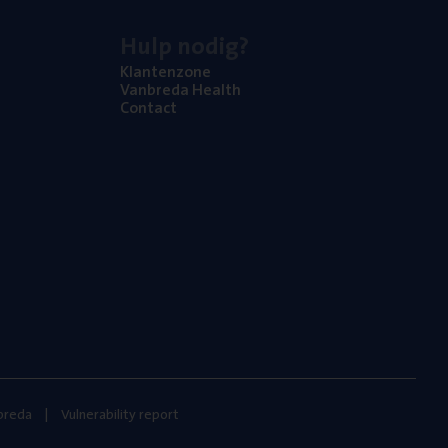
Hulp nodig?
Klan­ten­zo­ne
Van­b­re­da Health
Con­tact
nbreda
Vulnerability report