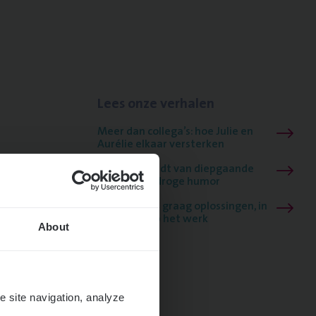
Lees onze verhalen
Meer dan collega’s: hoe Julie en
Aurélie elkaar versterken
Mathias houdt van diepgaande
dossiers én droge humor
Thalia zoekt graag oplossingen, in
games én op het werk
About
e site navigation, analyze