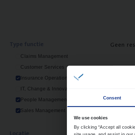
Type func­tie
Geen re
Claims Management
Customer Services
Insurance Operations
IT, Change & Innovation
Consent
People Management
Sales Management
We use cookies
By clicking “Accept all cooki
Loca­tie
site usage, and assist in our 