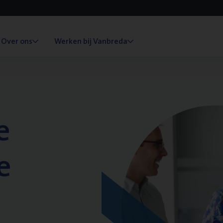
Over ons
Werken bij Vanbreda
e
e