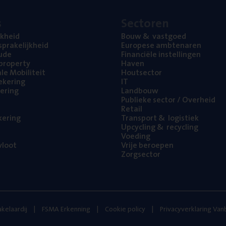
s
Sec­to­ren
jk­heid
Bouw
&
vastgoed
pra­ke­lijk­heid
Euro­pe­se ambtenaren
ude
Finan­ci­ë­le instellingen
l property
Haven
na­le Mobiliteit
Hout­sec­tor
e­ke­ring
IT
e­ring
Land­bouw
Publie­ke sec­tor / Overheid
Retail
ke­ring
Trans­port
&
logistiek
Upcy­cling
&
recycling
Voe­ding
loot
Vrije beroe­pen
Zorg­sec­tor
kelaardij
FSMA Erkenning
Cookie policy
Privacyverklaring Va