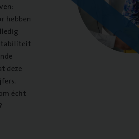
oven:
oor hebben
lledig
tabiliteit
ende
at deze
fers.
 om écht
?