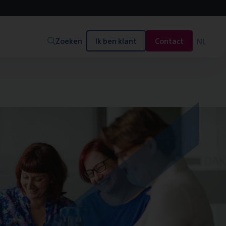
Zoeken
Ik ben klant
Contact
NL