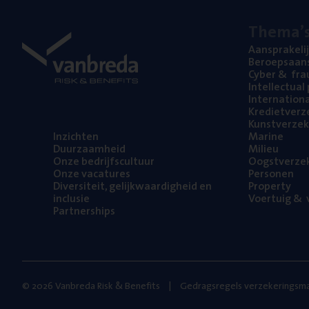
The­ma’
Aan­spra­ke­li
Beroeps­aan­s
Cyber
&
fra
Intel­lec­tu­a
Inter­na­ti­o­
Kre­diet­ver­z
Kunst­ver­ze­k
Inzich­ten
Mari­ne
Duur­zaam­heid
Mili­eu
Onze bedrijfs­cul­tuur
Oogst­ver­ze­
Onze vaca­tu­res
Per­so­nen
Diver­si­teit, gelijk­waar­dig­heid en
Pro­per­ty
inclusie
Voer­tuig
&
v
Part­ner­ships
© 2026 Vanbreda Risk & Benefits
Gedragsregels verzekeringsma