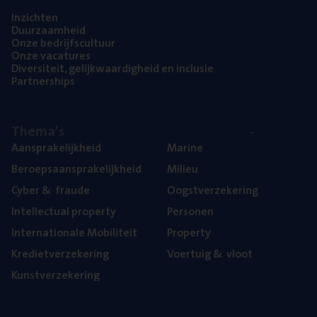
Inzich­ten
Duur­zaam­heid
Onze bedrijfs­cul­tuur
Onze vaca­tu­res
Diver­si­teit, gelijk­waar­dig­heid en inclusie
Part­ner­ships
The­ma’s
Aan­spra­ke­lijk­heid
Mari­ne
Beroeps­aan­spra­ke­lijk­heid
Mili­eu
Cyber
&
fraude
Oogst­ver­ze­ke­ring
Intel­lec­tu­al property
Per­so­nen
Inter­na­ti­o­na­le Mobiliteit
Pro­per­ty
Kre­diet­ver­ze­ke­ring
Voer­tuig
&
vloot
Kunst­ver­ze­ke­ring