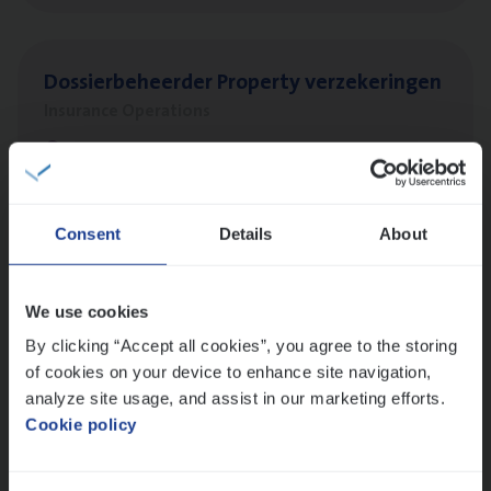
Dos­sier­be­heer­der Pro­per­ty verzekeringen
Insurance Operations
Antwerpen en Hasselt
Consent
Details
About
Dos­sier­be­heer­der Onder­ne­min­gen Van­b­
re­da Huys­mans — Mechelen
Insurance Operations
We use cookies
By clicking “Accept all cookies”, you agree to the storing
Mechelen
of cookies on your device to enhance site navigation,
analyze site usage, and assist in our marketing efforts.
Cookie policy
Dos­sier­be­heer­der Gewaar­borgd Inkomen