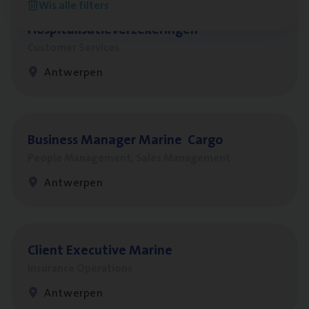
Wis alle filters
Cus­to­mer Care Expert
Hospitalisatieverzekeringen
Customer Services
Antwerpen
Busi­ness Mana­ger Mari­ne Cargo
People Management, Sales Management
Antwerpen
Client Exe­cu­ti­ve Marine
Insurance Operations
Antwerpen