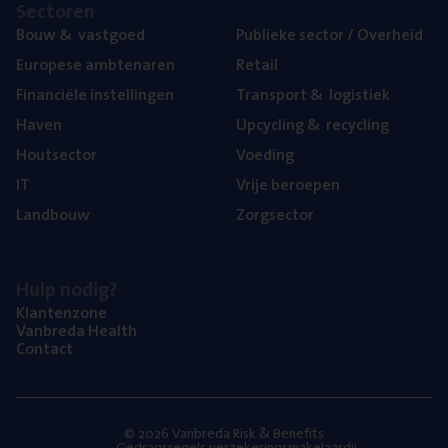
Sec­to­ren
Bouw
&
vastgoed
Publie­ke sec­tor / Overheid
Euro­pe­se ambtenaren
Retail
Finan­ci­ë­le instellingen
Trans­port
&
logistiek
Haven
Upcy­cling
&
recycling
Hout­sec­tor
Voe­ding
IT
Vrije beroe­pen
Land­bouw
Zorg­sec­tor
Hulp nodig?
Klan­ten­zo­ne
Van­b­re­da Health
Con­tact
© 2026 Vanbreda Risk & Benefits
Gedragsregels verzekeringsmakelaardij