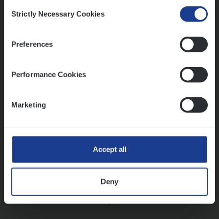
Insurance Operations
Consent
Strictly Necessary Cookies
Antwerpen
Selection
Preferences
Lees onze verhalen
Performance Cookies
Meer dan collega’s: hoe Julie en Aurélie elkaar
versterken
Marketing
Mathias houdt van diepgaande dossiers én droge
humor
Thalia zoekt graag oplossingen, in games én op het
werk
Accept all
Deny
Ons sollicitatieproces