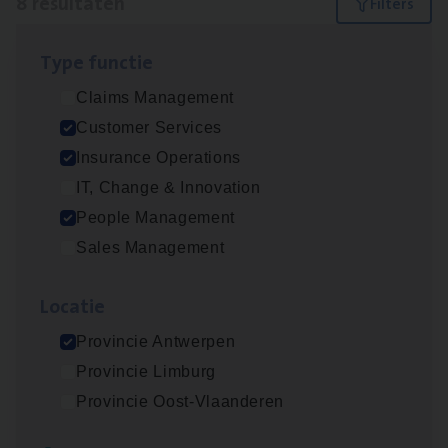
8 resultaten
Filters
Type func­tie
Dos­sier­be­heer­der ver­ze­ke­rin­gen — Soci­al
Claims Management
Pro­fit en Public
Customer Services
Insurance Operations
Insurance Operations
Antwerpen
IT, Change & Innovation
People Management
Sales Management
Advisor/​Configuratie ana­lyst Part­ner in
Benefits
Loca­tie
Insurance Operations
Provincie Antwerpen
Beveren
Provincie Limburg
Provincie Oost-Vlaanderen