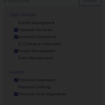
8 resultaten
Filters
Type func­tie
Dos­sier­be­heer­der ver­ze­ke­rin­gen — Soci­al
Claims Management
Pro­fit en Public
Customer Services
Insurance Operations
Insurance Operations
Antwerpen
IT, Change & Innovation
People Management
Sales Management
Advisor/​Configuratie ana­lyst Part­ner in
Benefits
Loca­tie
Insurance Operations
Provincie Antwerpen
Beveren
Provincie Limburg
Provincie Oost-Vlaanderen