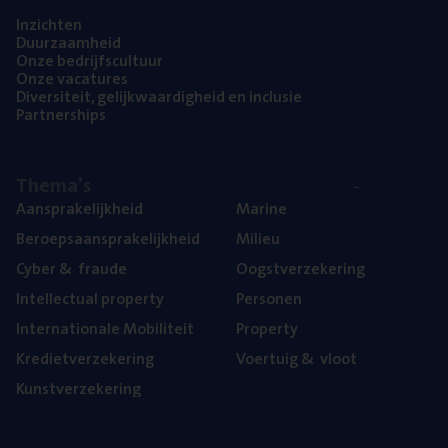
Inzich­ten
Duur­zaam­heid
Onze bedrijfs­cul­tuur
Onze vaca­tu­res
Diver­si­teit, gelijk­waar­dig­heid en inclusie
Part­ner­ships
The­ma’s
Aan­spra­ke­lijk­heid
Mari­ne
Beroeps­aan­spra­ke­lijk­heid
Mili­eu
Cyber
&
fraude
Oogst­ver­ze­ke­ring
Intel­lec­tu­al property
Per­so­nen
Inter­na­ti­o­na­le Mobiliteit
Pro­per­ty
Kre­diet­ver­ze­ke­ring
Voer­tuig
&
vloot
Kunst­ver­ze­ke­ring