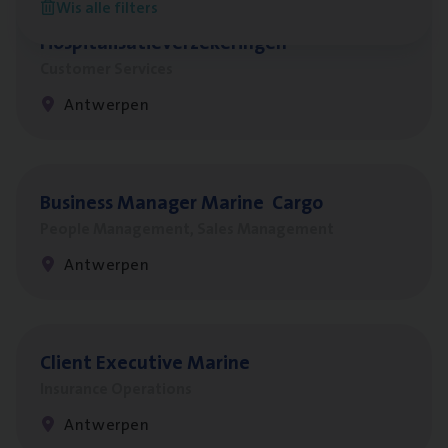
Wis alle filters
Cus­to­mer Care Expert
Hospitalisatieverzekeringen
Customer Services
Antwerpen
Busi­ness Mana­ger Mari­ne Cargo
People Management, Sales Management
Antwerpen
Client Exe­cu­ti­ve Marine
Insurance Operations
Antwerpen