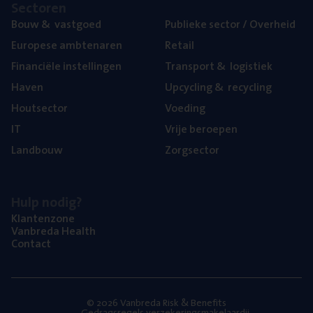
Sec­to­ren
Bouw
&
vastgoed
Publie­ke sec­tor / Overheid
Euro­pe­se ambtenaren
Retail
Finan­ci­ë­le instellingen
Trans­port
&
logistiek
Haven
Upcy­cling
&
recycling
Hout­sec­tor
Voe­ding
IT
Vrije beroe­pen
Land­bouw
Zorg­sec­tor
Hulp nodig?
Klan­ten­zo­ne
Van­b­re­da Health
Con­tact
© 2026 Vanbreda Risk & Benefits
Gedragsregels verzekeringsmakelaardij