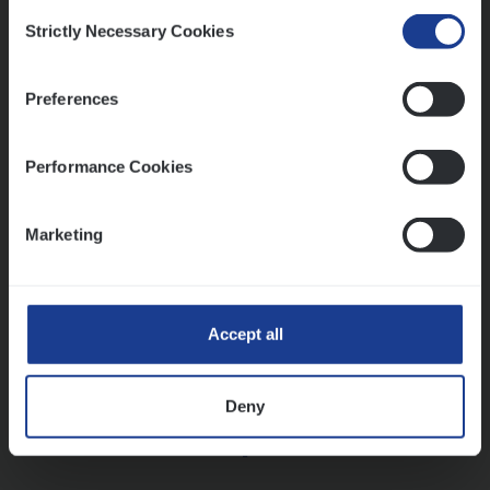
Insurance Operations
Consent
Strictly Necessary Cookies
Antwerpen
Selection
Preferences
Lees onze verhalen
Performance Cookies
Meer dan collega’s: hoe Julie en Aurélie elkaar
versterken
Marketing
Mathias houdt van diepgaande dossiers én droge
humor
Thalia zoekt graag oplossingen, in games én op het
werk
Accept all
Deny
Ons sollicitatieproces