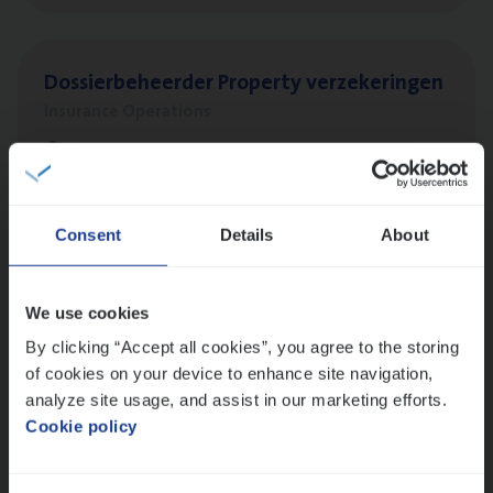
Dos­sier­be­heer­der Pro­per­ty verzekeringen
Insurance Operations
Antwerpen en Hasselt
Consent
Details
About
Dos­sier­be­heer­der Onder­ne­min­gen Van­b­
re­da Huys­mans — Mechelen
Insurance Operations
We use cookies
By clicking “Accept all cookies”, you agree to the storing
Mechelen
of cookies on your device to enhance site navigation,
analyze site usage, and assist in our marketing efforts.
Cookie policy
Dos­sier­be­heer­der Gewaar­borgd Inkomen