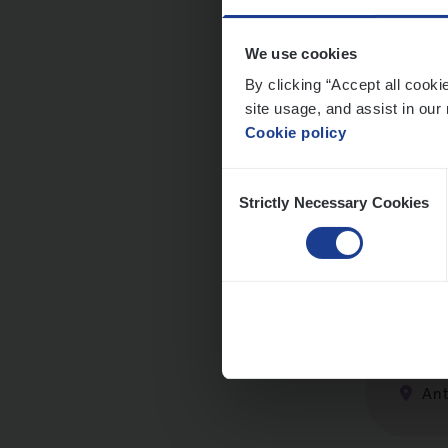
We use cookies
By clicking “Accept all cooki
site usage, and assist in our 
Busi
Cookie policy
Peop
Consent
An
Strictly Necessary Cookies
Selection
Cus­
Custo
An