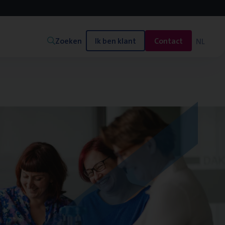
Zoeken
Ik ben klant
Contact
NL