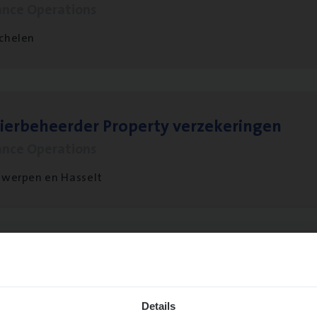
ance Operations
chelen
ier­be­heer­der Pro­per­ty verzekeringen
ance Operations
werpen en Hasselt
t Exe­cu­ti­ve Marine
ance Operations
Details
twerpen