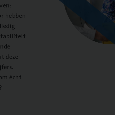
oven:
oor hebben
lledig
tabiliteit
ende
at deze
fers.
 om écht
?