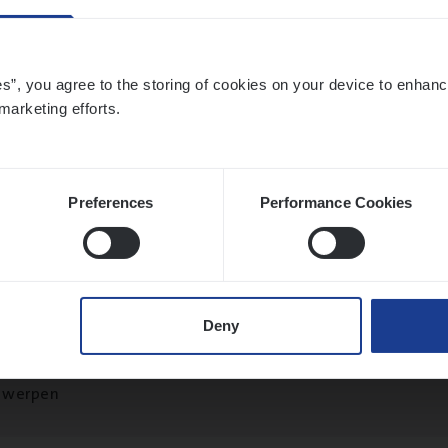
es”, you agree to the storing of cookies on your device to enhanc
marketing efforts.
­ness Mana­ger Mari­ne Cargo
le Management, Sales Management
twerpen
Preferences
Performance Cookies
to­mer Care Expert Hospitalisatieverzekeri
Deny
mer Services
twerpen