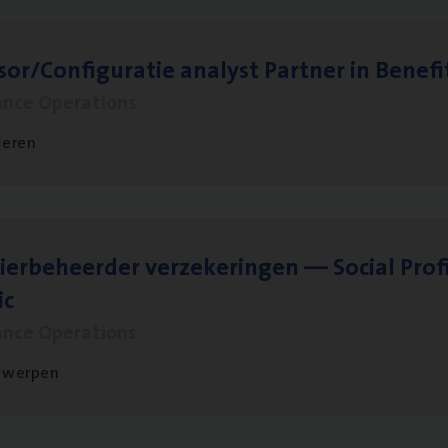
sor/​Configuratie ana­lyst Part­ner in Benefi
ance Operations
veren
ier­be­heer­der ver­ze­ke­rin­gen — Soci­al Pro­f
ic
ance Operations
twerpen