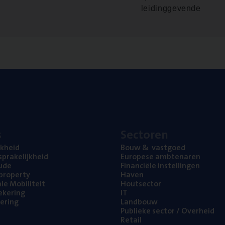
leidinggevende
s
Sec­to­ren
jk­heid
Bouw
&
vastgoed
pra­ke­lijk­heid
Euro­pe­se ambtenaren
ude
Finan­ci­ë­le instellingen
l property
Haven
na­le Mobiliteit
Hout­sec­tor
e­ke­ring
IT
e­ring
Land­bouw
Publie­ke sec­tor / Overheid
Retail