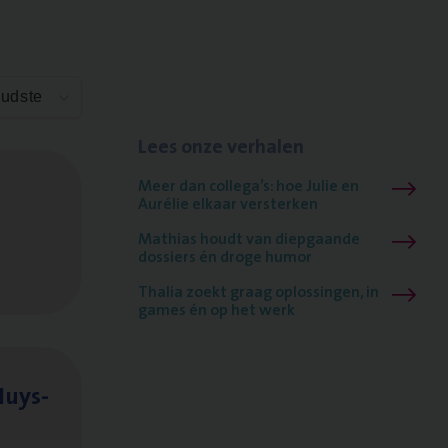
Oudste
Lees onze verhalen
Meer dan collega’s: hoe Julie en
Aurélie elkaar versterken
Mathias houdt van diepgaande
dossiers én droge humor
Thalia zoekt graag oplossingen, in
games én op het werk
Huys­