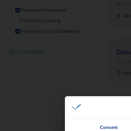
Insur
Provincie Antwerpen
Me
Provincie Limburg
Provincie Oost-Vlaanderen
Dos­s
Wis alle filters
Insur
Ant
Clien
Insur
Consent
An