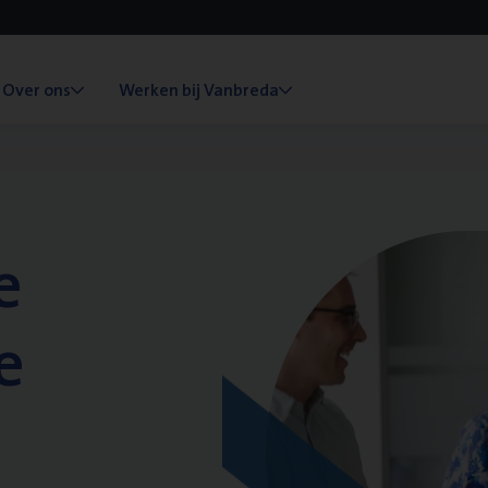
Over ons
Werken bij Vanbreda
e
e