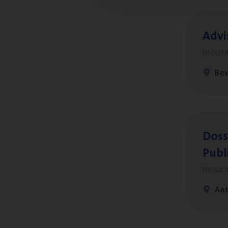
Advi
Insur
Be
Dos­s
Publ
Insur
An