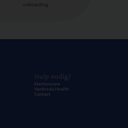
onboarding
Hulp nodig?
Klan­ten­zo­ne
Van­b­re­da Health
Con­tact