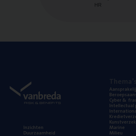
HR
The­ma’
Aan­spra­ke­li
Beroeps­aan­s
Cyber
&
fra
Intel­lec­tu­a
Inter­na­ti­o­
Kre­diet­ver­z
Kunst­ver­ze­k
Inzich­ten
Mari­ne
Duur­zaam­heid
Mili­eu