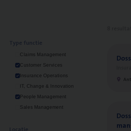
8 resulta
Type func­tie
Claims Management
Dos­
Customer Services
Insur
Insurance Operations
An
IT, Change & Innovation
People Management
Sales Management
Dos­s
man
Loca­tie