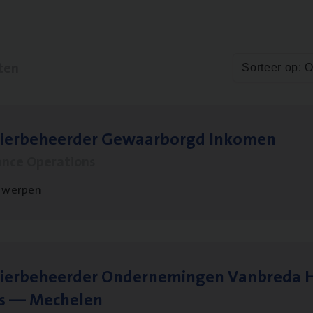
ten
Sorteer op: 
sier­be­heer­der Gewaar­borgd Inkomen
ance Operations
twerpen
ier­be­heer­der Onder­ne­min­gen Van­b­re­da 
s — Mechelen