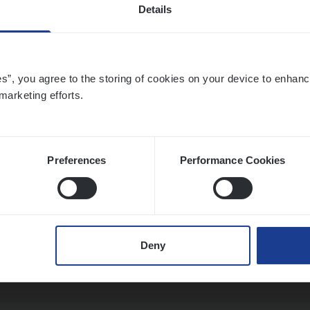
Details
ier­be­heer­der Pro­per­ty verzekeringen
es”, you agree to the storing of cookies on your device to enhanc
marketing efforts.
ance Operations
werpen en Hasselt
Preferences
Performance Cookies
t Exe­cu­ti­ve Marine
ance Operations
Deny
twerpen