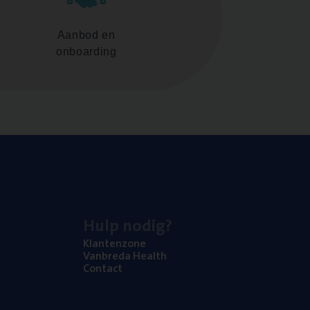
Aanbod en
onboarding
Hulp nodig?
Klan­ten­zo­ne
Van­b­re­da Health
Con­tact