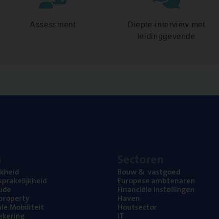
Assessment
Diepte-interview met
leidinggevende
s
Sec­to­ren
jk­heid
Bouw
&
vastgoed
pra­ke­lijk­heid
Euro­pe­se ambtenaren
ude
Finan­ci­ë­le instellingen
l property
Haven
na­le Mobiliteit
Hout­sec­tor
e­ke­ring
IT