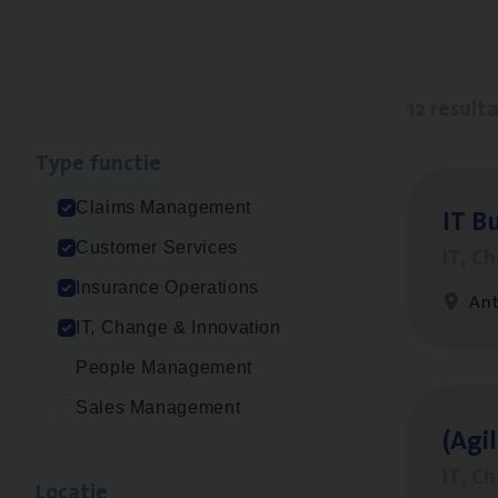
12 result
Type func­tie
Claims Management
IT
Bu
Customer Services
IT, C
Insurance Operations
An
IT, Change & Innovation
People Management
Sales Management
(Agi­
IT, C
Loca­tie