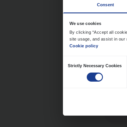
Consent
We use cookies
Dos­s
By clicking “Accept all cooki
site usage, and assist in our 
Insur
Cookie policy
Ant
Consent
Strictly Necessary Cookies
Selection
Clien
Insur
An