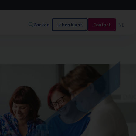
Zoeken
Ik ben klant
Contact
NL