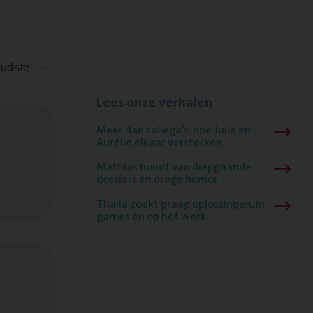
Oudste
Lees onze verhalen
Meer dan collega’s: hoe Julie en
Aurélie elkaar versterken
Mathias houdt van diepgaande
dossiers én droge humor
Thalia zoekt graag oplossingen, in
games én op het werk