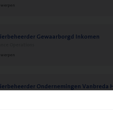
twerpen
sier­be­heer­der Gewaar­borgd Inkomen
ance Operations
twerpen
ier­be­heer­der Onder­ne­min­gen Van­b­re­da 
s — Mechelen
ance Operations
chelen