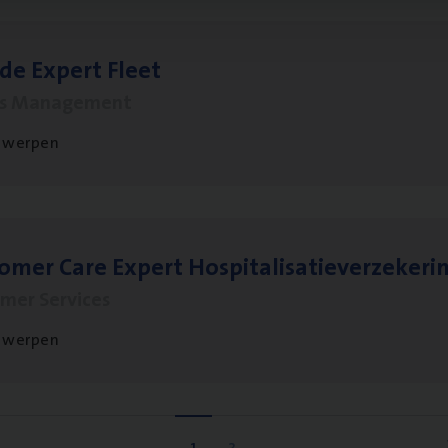
­de Expert Fleet
ms Management
twerpen
to­mer Care Expert Hospitalisatieverzekeri
mer Services
twerpen
1
2