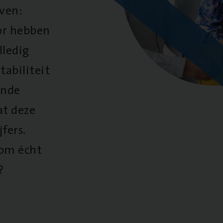
oven:
oor hebben
lledig
tabiliteit
ende
at deze
fers.
 om écht
?