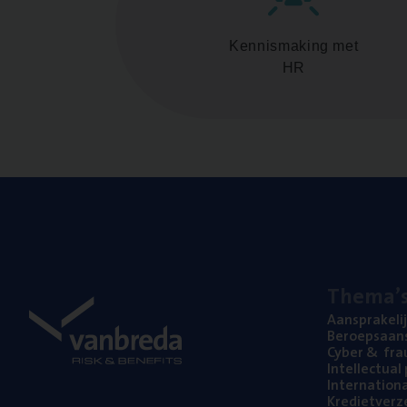
Kennismaking met
HR
The­ma’
Aan­spra­ke­li
Beroeps­aan­s
Cyber
&
fra
Intel­lec­tu­a
Inter­na­ti­o­
Kre­diet­ver­z