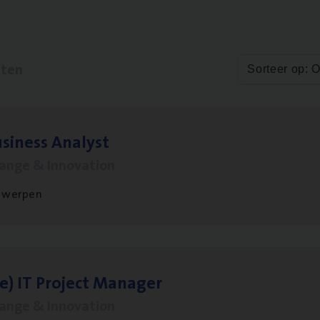
aten
Sorteer op: 
si­ness Analyst
hange & Innovation
twerpen
le)
IT
Pro­ject Manager
hange & Innovation