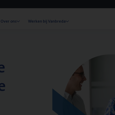
Over ons
Werken bij Vanbreda
e
e