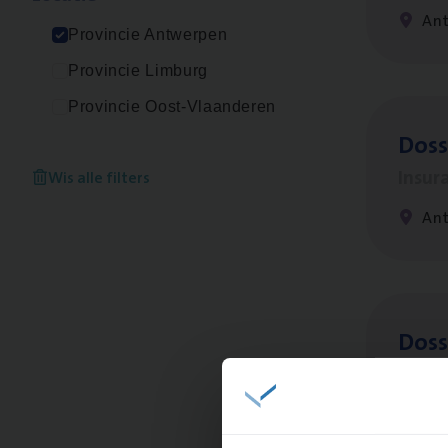
An
Provincie Antwerpen
Provincie Limburg
Provincie Oost-Vlaanderen
Dos­
Insur
Wis alle filters
An
Dos­s
man
Insur
Me