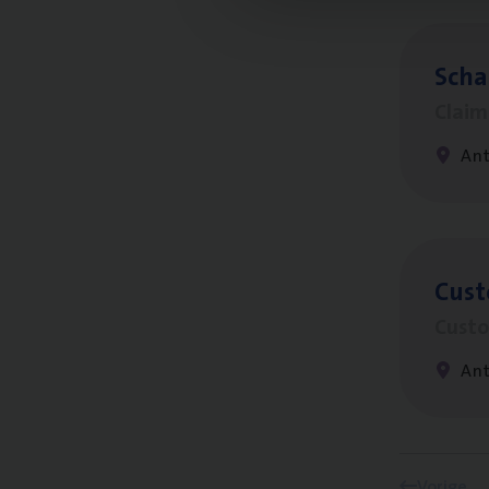
Scha
Clai
An
Cus­
Custo
An
Vorige