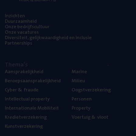
Inzich­ten
Duur­zaam­heid
Onze bedrijfs­cul­tuur
Onze vaca­tu­res
Diver­si­teit, gelijk­waar­dig­heid en inclusie
Part­ner­ships
The­ma’s
Aan­spra­ke­lijk­heid
Mari­ne
Beroeps­aan­spra­ke­lijk­heid
Mili­eu
Cyber
&
fraude
Oogst­ver­ze­ke­ring
Intel­lec­tu­al property
Per­so­nen
Inter­na­ti­o­na­le Mobiliteit
Pro­per­ty
Kre­diet­ver­ze­ke­ring
Voer­tuig
&
vloot
Kunst­ver­ze­ke­ring