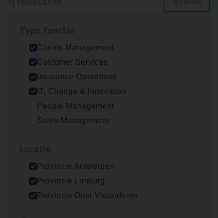
13 resultaten
Filters
Type func­tie
Test Ana­lyst
Claims Management
IT, Change & Innovation
Customer Services
Antwerpen
Insurance Operations
IT, Change & Innovation
People Management
Scha­de­be­heer­der verzekeringen
Sales Management
Claims Management
Loca­tie
Sint-Niklaas/Temse
Provincie Antwerpen
Provincie Limburg
Scha­de Expert Fleet
Provincie Oost-Vlaanderen
Claims Management