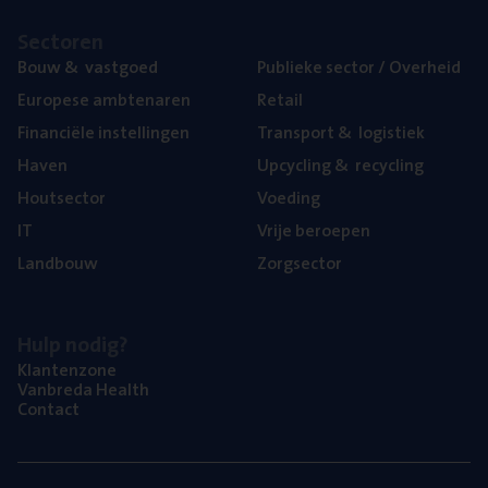
Sec­to­ren
Bouw
&
vastgoed
Publie­ke sec­tor / Overheid
Euro­pe­se ambtenaren
Retail
Finan­ci­ë­le instellingen
Trans­port
&
logistiek
Haven
Upcy­cling
&
recycling
Hout­sec­tor
Voe­ding
IT
Vrije beroe­pen
Land­bouw
Zorg­sec­tor
Hulp nodig?
Klan­ten­zo­ne
Van­b­re­da Health
Con­tact