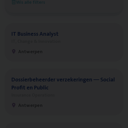
Wis alle filters
Antwerpen
IT
Busi­ness Analyst
IT, Change & Innovation
Antwerpen
Dos­sier­be­heer­der ver­ze­ke­rin­gen — Soci­al
Pro­fit en Public
Insurance Operations
Antwerpen