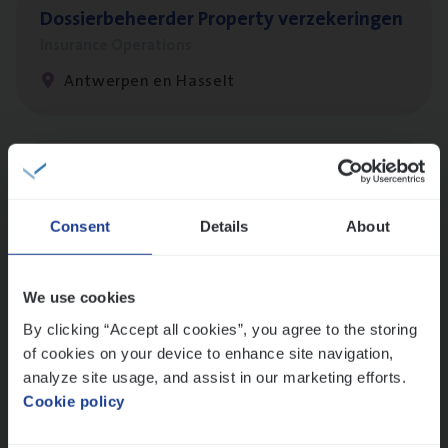
Dos­sier­be­heer­der Pro­per­ty verzekeringen
Insurance Operations
Antwerpen en Hasselt
Dos­sier­be­heer­der Onder­ne­min­gen Van­b­
re­da Huys­mans — Mechelen
Consent
Details
About
Insurance Operations
Mechelen
We use cookies
By clicking “Accept all cookies”, you agree to the storing
of cookies on your device to enhance site navigation,
Dos­sier­be­heer­der Gewaar­borgd Inkomen
analyze site usage, and assist in our marketing efforts.
Insurance Operations
Cookie policy
Antwerpen