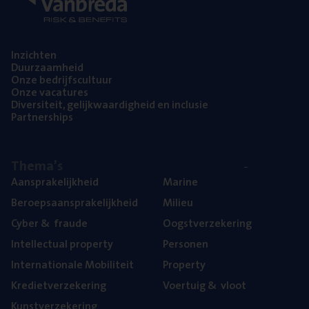
Inzich­ten
Duur­zaam­heid
Onze bedrijfs­cul­tuur
Onze vaca­tu­res
Diver­si­teit, gelijk­waar­dig­heid en inclusie
Part­ner­ships
The­ma’s
Aan­spra­ke­lijk­heid
Mari­ne
Beroeps­aan­spra­ke­lijk­heid
Mili­eu
Cyber
&
fraude
Oogst­ver­ze­ke­ring
Intel­lec­tu­al property
Per­so­nen
Inter­na­ti­o­na­le Mobiliteit
Pro­per­ty
Kre­diet­ver­ze­ke­ring
Voer­tuig
&
vloot
Kunst­ver­ze­ke­ring