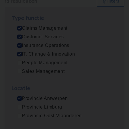
12 resultaten
Filters
Type func­tie
(Agi­le)
IT
Pro­ject Manager
Claims Management
IT, Change & Innovation
Customer Services
Antwerpen
Insurance Operations
IT, Change & Innovation
People Management
Advisor/​Configuratie ana­lyst Part­ner in
Sales Management
Benefits
Insurance Operations
Loca­tie
Beveren
Provincie Antwerpen
Provincie Limburg
Provincie Oost-Vlaanderen
Claims­hand­ler Fleet
&
Bike