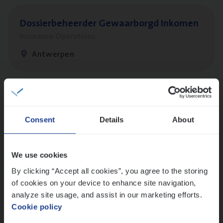
Dos­sier­be­heer­der Gewaar­borgd Inkomen
Insurance Operations
Antwerpen
Dos­sier­be­heer­der Onder­ne­min­gen Van­b­
re­da Huys­mans — Mechelen
Consent
Details
About
Insurance Operations
Mechelen
We use cookies
By clicking “Accept all cookies”, you agree to the storing
of cookies on your device to enhance site navigation,
Dos­sier­be­heer­der Pro­per­ty verzekeringen
analyze site usage, and assist in our marketing efforts.
Cookie policy
Insurance Operations