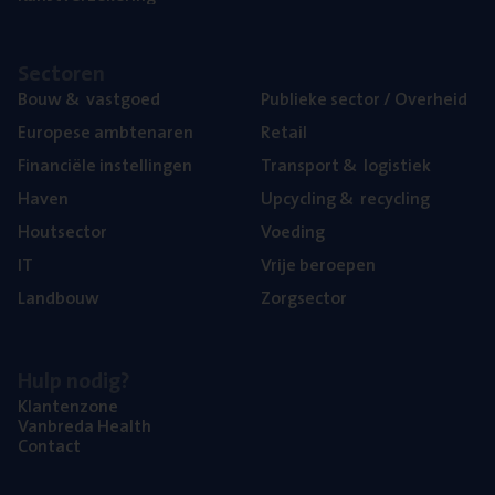
Sec­to­ren
Bouw
&
vastgoed
Publie­ke sec­tor / Overheid
Euro­pe­se ambtenaren
Retail
Finan­ci­ë­le instellingen
Trans­port
&
logistiek
Haven
Upcy­cling
&
recycling
Hout­sec­tor
Voe­ding
IT
Vrije beroe­pen
Land­bouw
Zorg­sec­tor
Hulp nodig?
Klan­ten­zo­ne
Van­b­re­da Health
Con­tact