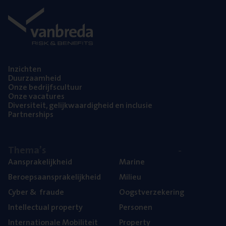
Inzich­ten
Duur­zaam­heid
Onze bedrijfs­cul­tuur
Onze vaca­tu­res
Diver­si­teit, gelijk­waar­dig­heid en inclusie
Part­ner­ships
The­ma’s
Aan­spra­ke­lijk­heid
Mari­ne
Beroeps­aan­spra­ke­lijk­heid
Mili­eu
Cyber
&
fraude
Oogst­ver­ze­ke­ring
Intel­lec­tu­al property
Per­so­nen
Inter­na­ti­o­na­le Mobiliteit
Pro­per­ty