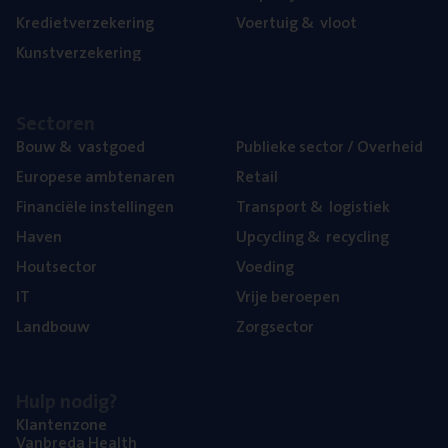
Kre­diet­ver­ze­ke­ring
Voer­tuig
&
vloot
Kunst­ver­ze­ke­ring
Sec­to­ren
Bouw
&
vastgoed
Publie­ke sec­tor / Overheid
Euro­pe­se ambtenaren
Retail
Finan­ci­ë­le instellingen
Trans­port
&
logistiek
Haven
Upcy­cling
&
recycling
Hout­sec­tor
Voe­ding
IT
Vrije beroe­pen
Land­bouw
Zorg­sec­tor
Hulp nodig?
Klan­ten­zo­ne
Van­b­re­da Health