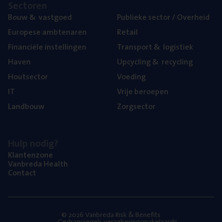
Sec­to­ren
Bouw
&
vastgoed
Publie­ke sec­tor / Overheid
Euro­pe­se ambtenaren
Retail
Finan­ci­ë­le instellingen
Trans­port
&
logistiek
Haven
Upcy­cling
&
recycling
Hout­sec­tor
Voe­ding
IT
Vrije beroe­pen
Land­bouw
Zorg­sec­tor
Hulp nodig?
Klan­ten­zo­ne
Van­b­re­da Health
Con­tact
© 2026 Vanbreda Risk & Benefits
Gedragsregels verzekeringsmakelaardij