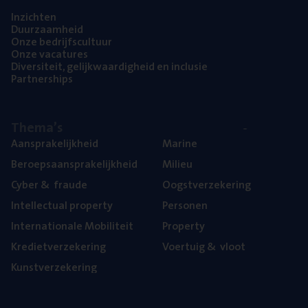
Inzich­ten
Duur­zaam­heid
Onze bedrijfs­cul­tuur
Onze vaca­tu­res
Diver­si­teit, gelijk­waar­dig­heid en inclusie
Part­ner­ships
The­ma’s
Aan­spra­ke­lijk­heid
Mari­ne
Beroeps­aan­spra­ke­lijk­heid
Mili­eu
Cyber
&
fraude
Oogst­ver­ze­ke­ring
Intel­lec­tu­al property
Per­so­nen
Inter­na­ti­o­na­le Mobiliteit
Pro­per­ty
Kre­diet­ver­ze­ke­ring
Voer­tuig
&
vloot
Kunst­ver­ze­ke­ring