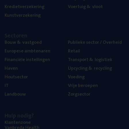
Kre­diet­ver­ze­ke­ring
Voer­tuig
&
vloot
Kunst­ver­ze­ke­ring
Sec­to­ren
Bouw
&
vastgoed
Publie­ke sec­tor / Overheid
Euro­pe­se ambtenaren
Retail
Finan­ci­ë­le instellingen
Trans­port
&
logistiek
Haven
Upcy­cling
&
recycling
Hout­sec­tor
Voe­ding
IT
Vrije beroe­pen
Land­bouw
Zorg­sec­tor
Hulp nodig?
Klan­ten­zo­ne
Van­b­re­da Health