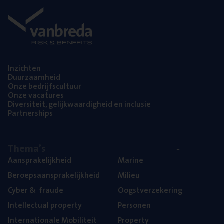
Inzich­ten
Duur­zaam­heid
Onze bedrijfs­cul­tuur
Onze vaca­tu­res
Diver­si­teit, gelijk­waar­dig­heid en inclusie
Part­ner­ships
The­ma’s
Aan­spra­ke­lijk­heid
Mari­ne
Beroeps­aan­spra­ke­lijk­heid
Mili­eu
Cyber
&
fraude
Oogst­ver­ze­ke­ring
Intel­lec­tu­al property
Per­so­nen
Inter­na­ti­o­na­le Mobiliteit
Pro­per­ty