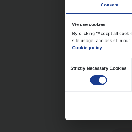
Consent
Cor­p
We use cookies
By clicking “Accept all cooki
Sale
site usage, and assist in our 
An
Cookie policy
Consent
Strictly Necessary Cookies
Selection
Cus­
Custo
An