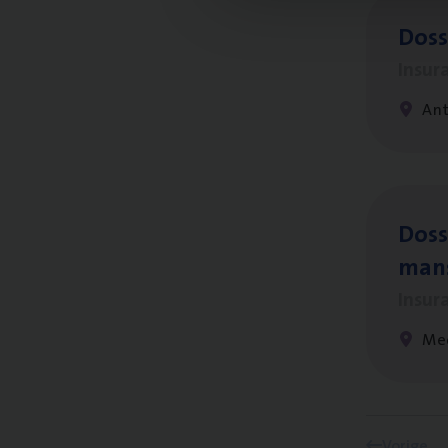
Dos­
Insur
An
Dos­s
man
Insur
Me
Vorige