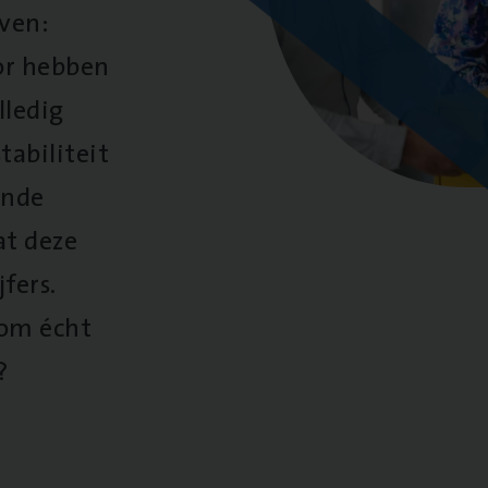
oven:
oor hebben
lledig
tabiliteit
ende
at deze
fers.
 om écht
?