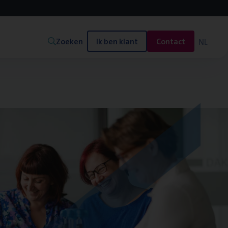
Zoeken
Ik ben klant
Contact
NL