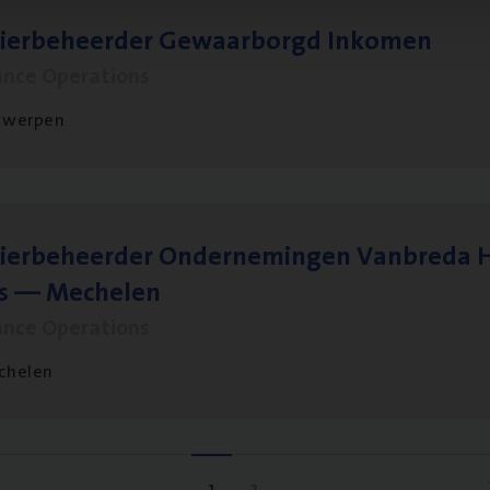
sier­be­heer­der Gewaar­borgd Inkomen
ance Operations
twerpen
ier­be­heer­der Onder­ne­min­gen Van­b­re­da 
s — Mechelen
ance Operations
chelen
1
2