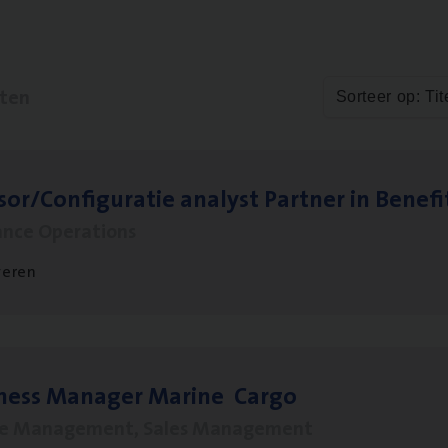
aten
Sorteer op: Tit
sor/​Configuratie ana­lyst Part­ner in Benefi
ance Operations
veren
­ness Mana­ger Mari­ne Cargo
le Management, Sales Management