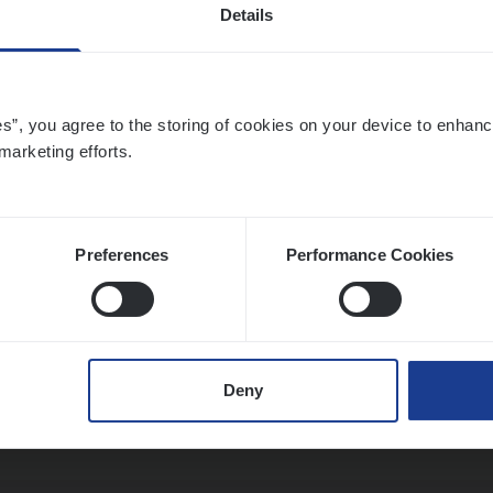
Details
o­ra­te Insu­ran­ce Bro­ker Property
es”, you agree to the storing of cookies on your device to enhanc
s Management
marketing efforts.
twerpen
Preferences
Performance Cookies
to­mer Care Expert Hospitalisatieverzekeri
mer Services
Deny
twerpen