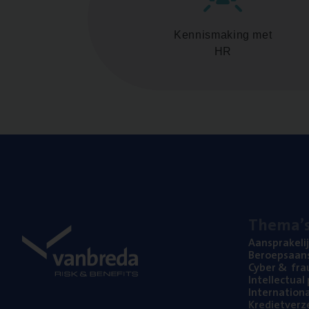
Kennismaking met
HR
The­ma’
Aan­spra­ke­li
Beroeps­aan­s
Cyber
&
fra
Intel­lec­tu­a
Inter­na­ti­o­
Kre­diet­ver­z