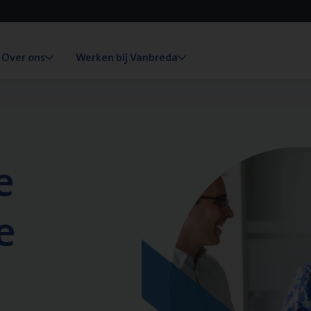
Over ons
Werken bij Vanbreda
e
e