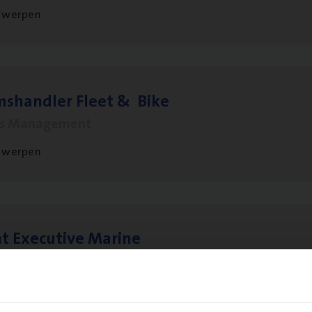
twerpen
ms­hand­ler Fleet
&
Bike
ms Management
twerpen
t Exe­cu­ti­ve Marine
ance Operations
twerpen