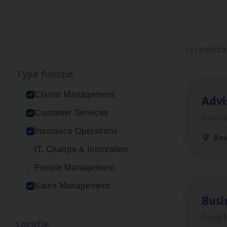
13 result
Type func­tie
Claims Management
Advi
Customer Services
Insur
Insurance Operations
Be
IT, Change & Innovation
People Management
Sales Management
Busi
Peop
Loca­tie