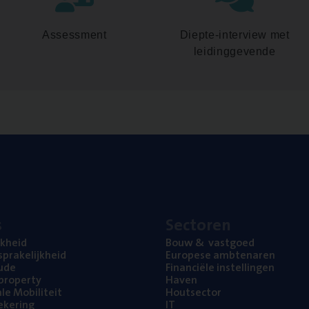
Assessment
Diepte-interview met
leidinggevende
s
Sec­to­ren
jk­heid
Bouw
&
vastgoed
pra­ke­lijk­heid
Euro­pe­se ambtenaren
ude
Finan­ci­ë­le instellingen
l property
Haven
na­le Mobiliteit
Hout­sec­tor
e­ke­ring
IT