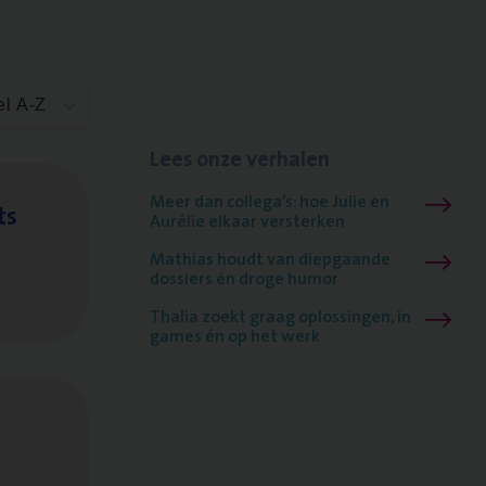
el A-Z
Lees onze verhalen
Meer dan collega’s: hoe Julie en
ts
Aurélie elkaar versterken
Mathias houdt van diepgaande
dossiers én droge humor
Thalia zoekt graag oplossingen, in
games én op het werk