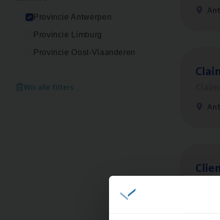
An
Provincie Antwerpen
Provincie Limburg
Provincie Oost-Vlaanderen
Clai
Clai
Wis alle filters
An
Clien
Insur
An