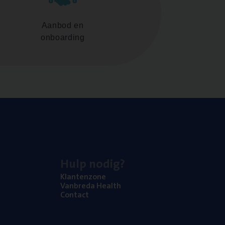
Aanbod en
onboarding
Hulp nodig?
Klan­ten­zo­ne
Van­b­re­da Health
Con­tact