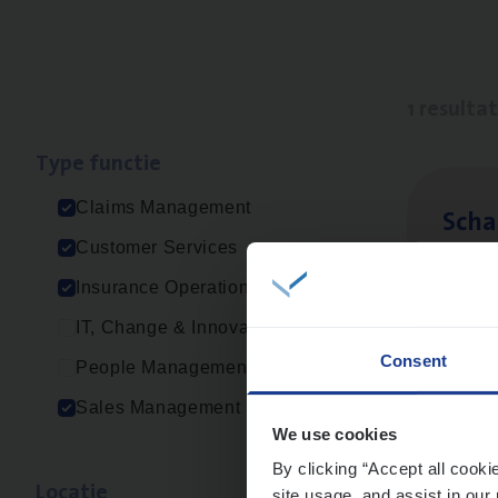
1 resulta
Type func­tie
Claims Management
Scha
Customer Services
Clai
Insurance Operations
Sin
IT, Change & Innovation
Consent
People Management
Sales Management
We use cookies
By clicking “Accept all cooki
Loca­tie
site usage, and assist in our 