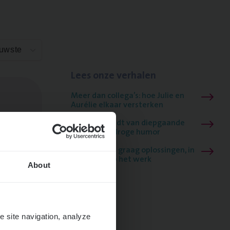
euwste
Lees onze verhalen
Meer dan collega’s: hoe Julie en
Aurélie elkaar versterken
Mathias houdt van diepgaande
dossiers én droge humor
Thalia zoekt graag oplossingen, in
games én op het werk
About
e site navigation, analyze