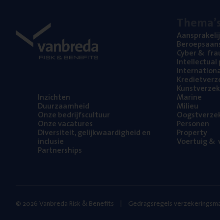
The­ma’
Aan­spra­ke­li
Beroeps­aan­s
Cyber
&
fra
Intel­lec­tu­a
Inter­na­ti­o­
Kre­diet­ver­z
Kunst­ver­ze­k
Inzich­ten
Mari­ne
Duur­zaam­heid
Mili­eu
Onze bedrijfs­cul­tuur
Oogst­ver­ze­
Onze vaca­tu­res
Per­so­nen
Diver­si­teit, gelijk­waar­dig­heid en
Pro­per­ty
inclusie
Voer­tuig
&
v
Part­ner­ships
© 2026 Vanbreda Risk & Benefits
Gedragsregels verzekeringsma