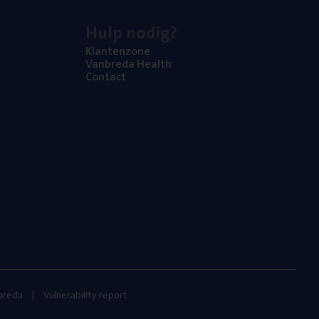
Hulp nodig?
Klan­ten­zo­ne
Van­b­re­da Health
Con­tact
nbreda
Vulnerability report