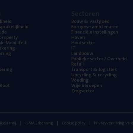
s
Sec­to­ren
jk­heid
Bouw
&
vastgoed
pra­ke­lijk­heid
Euro­pe­se ambtenaren
ude
Finan­ci­ë­le instellingen
l property
Haven
na­le Mobiliteit
Hout­sec­tor
e­ke­ring
IT
e­ring
Land­bouw
Publie­ke sec­tor / Overheid
Retail
ke­ring
Trans­port
&
logistiek
Upcy­cling
&
recycling
Voe­ding
loot
Vrije beroe­pen
Zorg­sec­tor
kelaardij
FSMA Erkenning
Cookie policy
Privacyverklaring Va