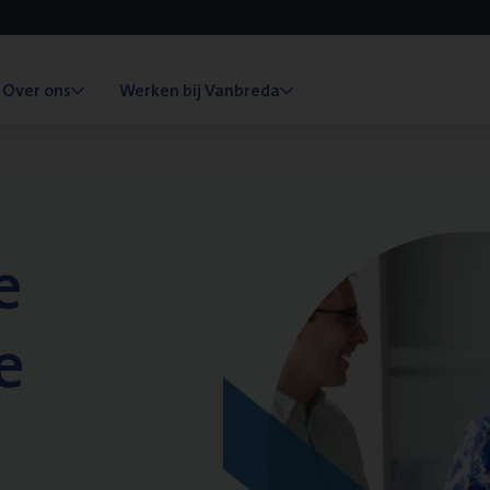
Over ons
Werken bij Vanbreda
e
e