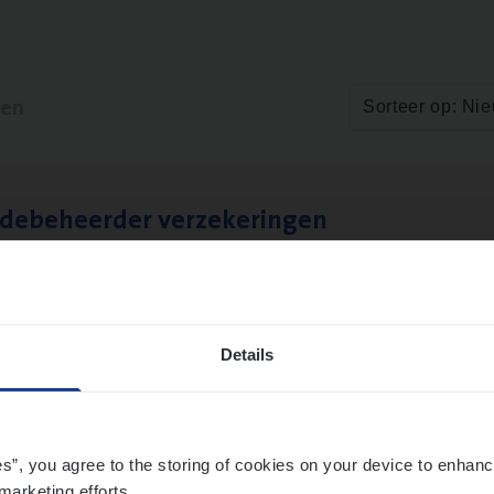
ten
Sorteer op: Ni
­de­be­heer­der verzekeringen
ms Management
t-Niklaas/Temse
Details
es”, you agree to the storing of cookies on your device to enhanc
marketing efforts.