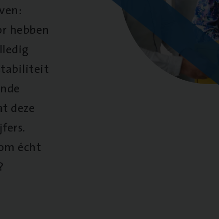
oven:
oor hebben
lledig
tabiliteit
ende
at deze
fers.
 om écht
?