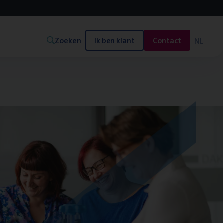
Zoeken
Ik ben klant
Contact
NL