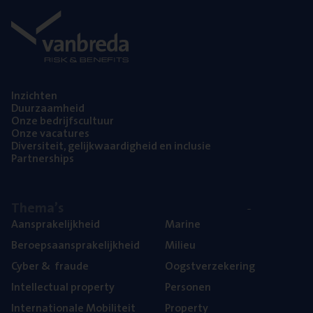
Inzich­ten
Duur­zaam­heid
Onze bedrijfs­cul­tuur
Onze vaca­tu­res
Diver­si­teit, gelijk­waar­dig­heid en inclusie
Part­ner­ships
The­ma’s
Aan­spra­ke­lijk­heid
Mari­ne
Beroeps­aan­spra­ke­lijk­heid
Mili­eu
Cyber
&
fraude
Oogst­ver­ze­ke­ring
Intel­lec­tu­al property
Per­so­nen
Inter­na­ti­o­na­le Mobiliteit
Pro­per­ty