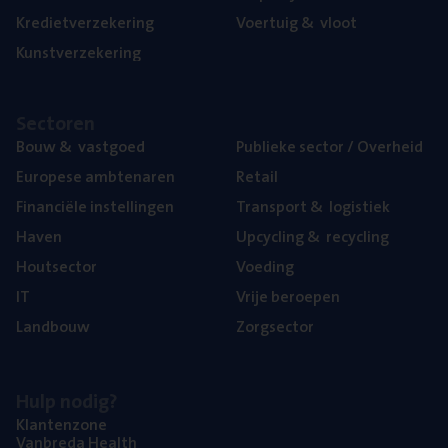
Kre­diet­ver­ze­ke­ring
Voer­tuig
&
vloot
Kunst­ver­ze­ke­ring
Sec­to­ren
Bouw
&
vastgoed
Publie­ke sec­tor / Overheid
Euro­pe­se ambtenaren
Retail
Finan­ci­ë­le instellingen
Trans­port
&
logistiek
Haven
Upcy­cling
&
recycling
Hout­sec­tor
Voe­ding
IT
Vrije beroe­pen
Land­bouw
Zorg­sec­tor
Hulp nodig?
Klan­ten­zo­ne
Van­b­re­da Health