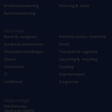
Kre­diet­ver­ze­ke­ring
Voer­tuig
&
vloot
Kunst­ver­ze­ke­ring
Sec­to­ren
Bouw
&
vastgoed
Publie­ke sec­tor / Overheid
Euro­pe­se ambtenaren
Retail
Finan­ci­ë­le instellingen
Trans­port
&
logistiek
Haven
Upcy­cling
&
recycling
Hout­sec­tor
Voe­ding
IT
Vrije beroe­pen
Land­bouw
Zorg­sec­tor
Hulp nodig?
Klan­ten­zo­ne
Van­b­re­da Health