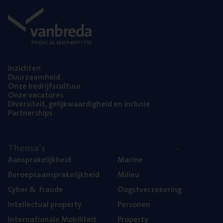
Inzich­ten
Duur­zaam­heid
Onze bedrijfs­cul­tuur
Onze vaca­tu­res
Diver­si­teit, gelijk­waar­dig­heid en inclusie
Part­ner­ships
The­ma’s
Aan­spra­ke­lijk­heid
Mari­ne
Beroeps­aan­spra­ke­lijk­heid
Mili­eu
Cyber
&
fraude
Oogst­ver­ze­ke­ring
Intel­lec­tu­al property
Per­so­nen
Inter­na­ti­o­na­le Mobiliteit
Pro­per­ty