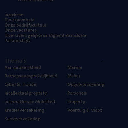
Inzich­ten
Duur­zaam­heid
Onze bedrijfs­cul­tuur
Onze vaca­tu­res
Diver­si­teit, gelijk­waar­dig­heid en inclusie
Part­ner­ships
The­ma’s
Aan­spra­ke­lijk­heid
Mari­ne
Beroeps­aan­spra­ke­lijk­heid
Mili­eu
Cyber
&
fraude
Oogst­ver­ze­ke­ring
Intel­lec­tu­al property
Per­so­nen
Inter­na­ti­o­na­le Mobiliteit
Pro­per­ty
Kre­diet­ver­ze­ke­ring
Voer­tuig
&
vloot
Kunst­ver­ze­ke­ring