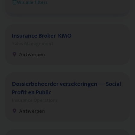
Wis alle filters
Antwerpen
Insu­ran­ce Bro­ker
KMO
Sales Management
Antwerpen
Dos­sier­be­heer­der ver­ze­ke­rin­gen — Soci­al
Pro­fit en Public
Insurance Operations
Antwerpen