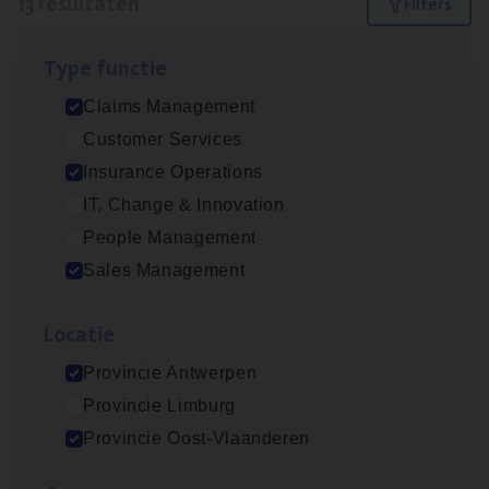
13 resultaten
Filters
Type func­tie
Scha­de­be­heer­der verzekeringen
Claims Management
Claims Management
Customer Services
Sint-Niklaas/Temse
Insurance Operations
IT, Change & Innovation
People Management
Scha­de Expert Fleet
Sales Management
Claims Management
Loca­tie
Antwerpen
Provincie Antwerpen
Provincie Limburg
Insu­ran­ce Bro­ker Trans­port
&
Logistiek
Provincie Oost-Vlaanderen
Sales Management