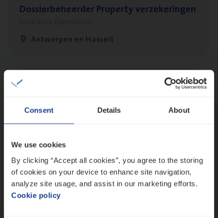
Dos­sier­be­heer­der Pro­per­ty verzekeringen
Insurance Operations
Antwerpen en Hasselt
Dos­sier­be­heer­der Onder­ne­min­gen Van­b­
re­da Huys­mans — Mechelen
Consent
Details
About
Insurance Operations
Mechelen
We use cookies
By clicking “Accept all cookies”, you agree to the storing
of cookies on your device to enhance site navigation,
Dos­sier­be­heer­der Gewaar­borgd Inkomen
analyze site usage, and assist in our marketing efforts.
Insurance Operations
Cookie policy
Antwerpen