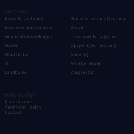
Sec­to­ren
Bouw
&
vastgoed
Publie­ke sec­tor / Overheid
Euro­pe­se ambtenaren
Retail
Finan­ci­ë­le instellingen
Trans­port
&
logistiek
Haven
Upcy­cling
&
recycling
Hout­sec­tor
Voe­ding
IT
Vrije beroe­pen
Land­bouw
Zorg­sec­tor
Hulp nodig?
Klan­ten­zo­ne
Van­b­re­da Health
Con­tact