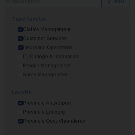
10 resultaten
Filters
Type func­tie
Advisor/​Configuratie ana­lyst Part­ner in
Claims Management
Benefits
Customer Services
Insurance Operations
Insurance Operations
Beveren
IT, Change & Innovation
People Management
Sales Management
Claims­hand­ler Fleet
&
Bike
Claims Management
Loca­tie
Antwerpen
Provincie Antwerpen
Provincie Limburg
Provincie Oost-Vlaanderen
Client Exe­cu­ti­ve Marine