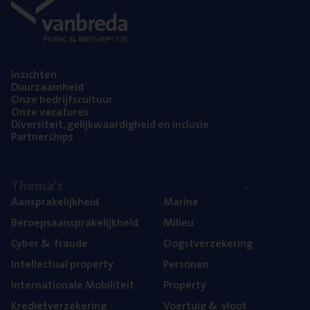
Inzich­ten
Duur­zaam­heid
Onze bedrijfs­cul­tuur
Onze vaca­tu­res
Diver­si­teit, gelijk­waar­dig­heid en inclusie
Part­ner­ships
The­ma’s
Aan­spra­ke­lijk­heid
Mari­ne
Beroeps­aan­spra­ke­lijk­heid
Mili­eu
Cyber
&
fraude
Oogst­ver­ze­ke­ring
Intel­lec­tu­al property
Per­so­nen
Inter­na­ti­o­na­le Mobiliteit
Pro­per­ty
Kre­diet­ver­ze­ke­ring
Voer­tuig
&
vloot