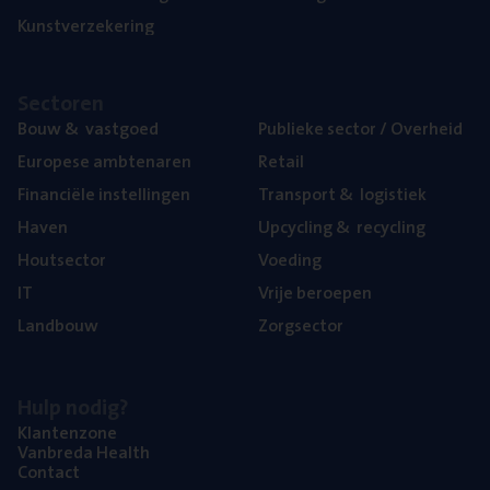
Kunst­ver­ze­ke­ring
Sec­to­ren
Bouw
&
vastgoed
Publie­ke sec­tor / Overheid
Euro­pe­se ambtenaren
Retail
Finan­ci­ë­le instellingen
Trans­port
&
logistiek
Haven
Upcy­cling
&
recycling
Hout­sec­tor
Voe­ding
IT
Vrije beroe­pen
Land­bouw
Zorg­sec­tor
Hulp nodig?
Klan­ten­zo­ne
Van­b­re­da Health
Con­tact