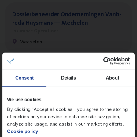
Dos­sier­be­heer­der Onder­ne­min­gen Van­b­
re­da Huys­mans — Mechelen
Insurance Operations
Mechelen
Dos­sier­be­heer­der Pro­per­ty verzekeringen
Consent
Details
About
Insurance Operations
Antwerpen en Hasselt
We use cookies
By clicking “Accept all cookies”, you agree to the storing
of cookies on your device to enhance site navigation,
Dos­sier­be­heer­der ver­ze­ke­rin­gen — Soci­al
analyze site usage, and assist in our marketing efforts.
Pro­fit en Public
Cookie policy