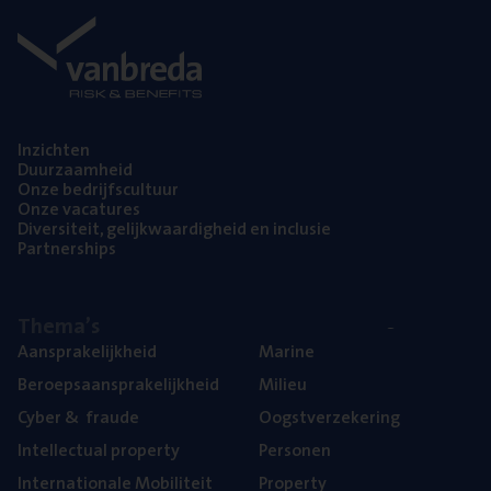
Inzich­ten
Duur­zaam­heid
Onze bedrijfs­cul­tuur
Onze vaca­tu­res
Diver­si­teit, gelijk­waar­dig­heid en inclusie
Part­ner­ships
The­ma’s
Aan­spra­ke­lijk­heid
Mari­ne
Beroeps­aan­spra­ke­lijk­heid
Mili­eu
Cyber
&
fraude
Oogst­ver­ze­ke­ring
Intel­lec­tu­al property
Per­so­nen
Inter­na­ti­o­na­le Mobiliteit
Pro­per­ty