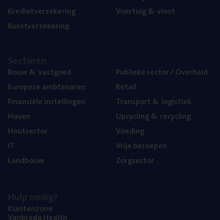
Kre­diet­ver­ze­ke­ring
Voer­tuig
&
vloot
Kunst­ver­ze­ke­ring
Sec­to­ren
Bouw
&
vastgoed
Publie­ke sec­tor / Overheid
Euro­pe­se ambtenaren
Retail
Finan­ci­ë­le instellingen
Trans­port
&
logistiek
Haven
Upcy­cling
&
recycling
Hout­sec­tor
Voe­ding
IT
Vrije beroe­pen
Land­bouw
Zorg­sec­tor
Hulp nodig?
Klan­ten­zo­ne
Van­b­re­da Health