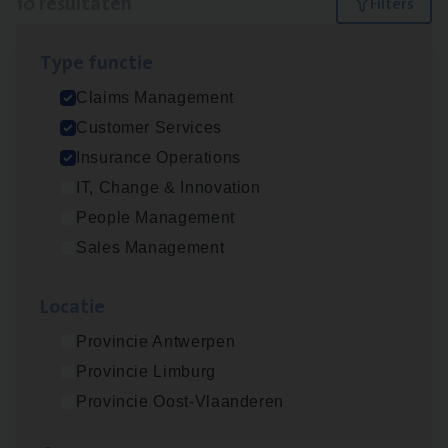
10 resultaten
Filters
Type func­tie
Advisor/​Configuratie ana­lyst Part­ner in
Claims Management
Benefits
Customer Services
Insurance Operations
Insurance Operations
Beveren
IT, Change & Innovation
People Management
Sales Management
Claims­hand­ler Fleet
&
Bike
Claims Management
Loca­tie
Antwerpen
Provincie Antwerpen
Provincie Limburg
Provincie Oost-Vlaanderen
Client Exe­cu­ti­ve Marine