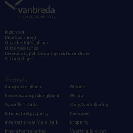
Inzich­ten
Duur­zaam­heid
Onze bedrijfs­cul­tuur
Onze vaca­tu­res
Diver­si­teit, gelijk­waar­dig­heid en inclusie
Part­ner­ships
The­ma’s
Aan­spra­ke­lijk­heid
Mari­ne
Beroeps­aan­spra­ke­lijk­heid
Mili­eu
Cyber
&
fraude
Oogst­ver­ze­ke­ring
Intel­lec­tu­al property
Per­so­nen
Inter­na­ti­o­na­le Mobiliteit
Pro­per­ty
Kre­diet­ver­ze­ke­ring
Voer­tuig
&
vloot