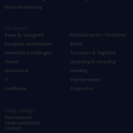
Kunst­ver­ze­ke­ring
Sec­to­ren
Bouw
&
vastgoed
Publie­ke sec­tor / Overheid
Euro­pe­se ambtenaren
Retail
Finan­ci­ë­le instellingen
Trans­port
&
logistiek
Haven
Upcy­cling
&
recycling
Hout­sec­tor
Voe­ding
IT
Vrije beroe­pen
Land­bouw
Zorg­sec­tor
Hulp nodig?
Klan­ten­zo­ne
Van­b­re­da Health
Con­tact