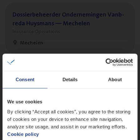
Dos­sier­be­heer­der Onder­ne­min­gen Van­b­
re­da Huys­mans — Mechelen
Insurance Operations
Mechelen
Dos­sier­be­heer­der Pro­per­ty verzekeringen
Consent
Details
About
Insurance Operations
Antwerpen en Hasselt
We use cookies
By clicking “Accept all cookies”, you agree to the storing
of cookies on your device to enhance site navigation,
Dos­sier­be­heer­der ver­ze­ke­rin­gen — Soci­al
analyze site usage, and assist in our marketing efforts.
Pro­fit en Public
Cookie policy